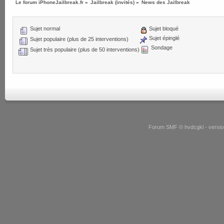
Le forum iPhoneJailbreak.fr
»
Jailbreak (invités)
»
News des Jailbreak
Sujet normal
Sujet bloqué
Sujet épinglé
Sujet populaire (plus de 25 interventions)
Sondage
Sujet très populaire (plus de 50 interventions)
Forum SMF © hvdcgkl - version 