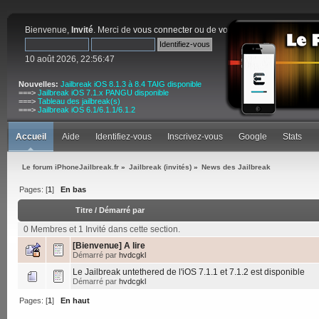
Bienvenue,
Invité
. Merci de
vous connecter
ou de
vous inscrire
.
10 août 2026, 22:56:47
Nouvelles:
Jailbreak iOS 8.1.3 à 8.4 TAIG disponible
===>
Jailbreak iOS 7.1.x PANGU disponible
===>
Tableau des jailbreak(s)
===>
Jailbreak iOS 6.1/6.1.1/6.1.2
Accueil
Aide
Identifiez-vous
Inscrivez-vous
Google
Stats
Le forum iPhoneJailbreak.fr
»
Jailbreak (invités)
»
News des Jailbreak
Pages: [
1
]
En bas
Titre
/
Démarré par
0 Membres et 1 Invité dans cette section.
[Bienvenue] A lire
Démarré par
hvdcgkl
Le Jailbreak untethered de l'iOS 7.1.1 et 7.1.2 est disponible
Démarré par
hvdcgkl
Pages: [
1
]
En haut