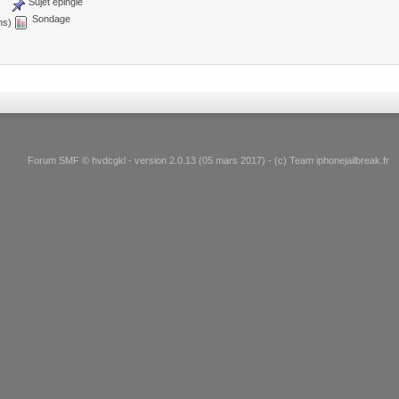
Sujet épinglé
Sondage
ns)
Forum SMF © hvdcgkl - version 2.0.13 (05 mars 2017) - (c) Team iphonejailbreak.fr