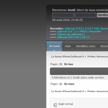
Bienvenue,
Invité
. Merci de
vous connecte
06 août 2026, 23:46:25
Nouvelles:
Jailbreak iOS 8.1.3 à 8.4 TAIG dispon
===>
Jailbreak iOS 7.1.x PANGU disponible
===>
Tableau des jailbreak(s)
===>
Jailbreak iOS 6.1/6.1.1/6.1.2
Accueil
Aide
Identifiez-vous
Inscr
Le forum iPhoneJailbreak.fr
»
Petites Annonces
Pages: [
1
]
En bas
0 Membres et 1 Invité dans cette section.
Pages: [
1
]
En haut
Le forum iPhoneJailbreak.fr
»
Petites Annonces
Sujet normal