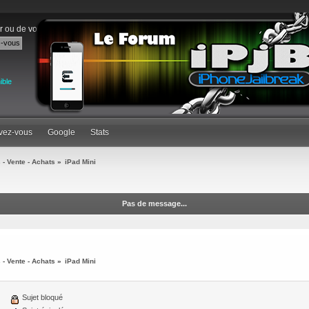
r
ou de
vous inscrire
.
ible
ivez-vous
Google
Stats
 - Vente - Achats
»
iPad Mini
Pas de message...
 - Vente - Achats
»
iPad Mini
Sujet bloqué