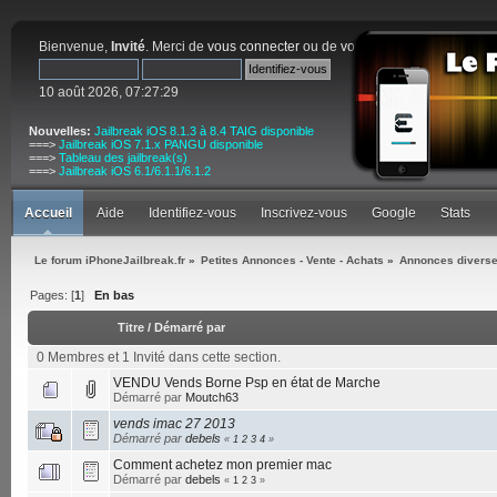
Bienvenue,
Invité
. Merci de
vous connecter
ou de
vous inscrire
.
10 août 2026, 07:27:29
Nouvelles:
Jailbreak iOS 8.1.3 à 8.4 TAIG disponible
===>
Jailbreak iOS 7.1.x PANGU disponible
===>
Tableau des jailbreak(s)
===>
Jailbreak iOS 6.1/6.1.1/6.1.2
Accueil
Aide
Identifiez-vous
Inscrivez-vous
Google
Stats
Le forum iPhoneJailbreak.fr
»
Petites Annonces - Vente - Achats
»
Annonces diverses
Pages: [
1
]
En bas
Titre
/
Démarré par
0 Membres et 1 Invité dans cette section.
VENDU Vends Borne Psp en état de Marche
Démarré par
Moutch63
vends imac 27 2013
Démarré par
debels
«
1
2
3
4
»
Comment achetez mon premier mac
Démarré par
debels
«
1
2
3
»