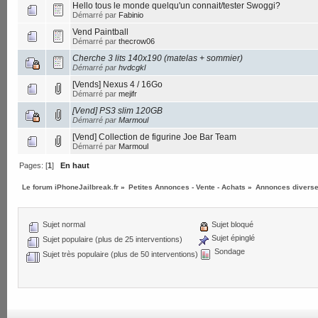
Hello tous le monde quelqu'un connait/tester Swoggi?
Démarré par
Fabinio
Vend Paintball
Démarré par
thecrow06
Cherche 3 lits 140x190 (matelas + sommier)
Démarré par
hvdcgkl
[Vends] Nexus 4 / 16Go
Démarré par
mejifr
[Vend] PS3 slim 120GB
Démarré par
Marmoul
[Vend] Collection de figurine Joe Bar Team
Démarré par
Marmoul
Pages: [
1
]
En haut
Le forum iPhoneJailbreak.fr
»
Petites Annonces - Vente - Achats
»
Annonces diverses
Sujet normal
Sujet bloqué
Sujet épinglé
Sujet populaire (plus de 25 interventions)
Sondage
Sujet très populaire (plus de 50 interventions)