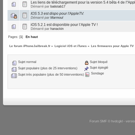
Les liens de téléchargement pour la version 5.4 bêta 4 de l''App
Démarré par
batistab17
IOS 5.3 est dispo pour l'AppleTV.
Démarré par
Marmoul
iOS 5.2.1 est disponible pour l’Apple TV !
Démarré par
hanackin
Pages: [
1
]
En haut
Le forum iPhoneJailbreak.fr
»
Logiciel iOS et iTunes
»
Les firmwares pour Apple TV
Sujet normal
Sujet bloqué
Sujet épinglé
Sujet populaire (plus de 25 interventions)
Sondage
Sujet très populaire (plus de 50 interventions)
Forum SMF © hvdcgkl - version 