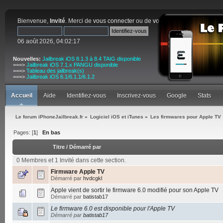
Bienvenue,
Invité
. Merci de
vous connecter
ou de
vous inscrire
.
06 août 2026, 04:02:17
Nouvelles:
Jailbreak iOS 8.1.3 à 8.4 TAIG disponible
===>
Jailbreak iOS 7.1.x PANGU disponible
===>
Tableau des jailbreak(s)
===>
Jailbreak iOS 6.1/6.1.1/6.1.2
Accueil
Aide
Identifiez-vous
Inscrivez-vous
Google
Stats
Le forum iPhoneJailbreak.fr
»
Logiciel iOS et iTunes
»
Les firmwares pour Apple TV
Pages: [
1
]
En bas
Titre
/
Démarré par
0 Membres et 1 Invité dans cette section.
Firmware Apple TV
Démarré par
hvdcgkl
Apple vient de sortir le firmware 6.0 modifié pour son Apple TV
Démarré par
batistab17
Le firmware 6.0 est disponible pour l'Apple TV
Démarré par
batistab17