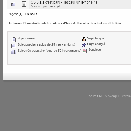
iOS 6.1.1 c'est parti - Test sur un iPhone 4s
Démarré par
hvdcgkl
Pages: [
1
]
En haut
Le forum iPhoneJailbreak.fr
»
Atelier iPhoneJailbreak
»
Les test sur iOS Bêta
Sujet normal
Sujet bloqué
Sujet épinglé
Sujet populaire (plus de 25 interventions)
Sondage
Sujet très populaire (plus de 50 interventions)
Forum SMF © hvdcgkl - version 