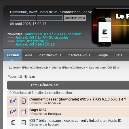
Bienvenue,
Invité
. Merci de
vous connecter
ou de
vous inscrire
.
09 août 2026, 16:02:17
Nouvelles:
Jailbreak iOS 8.1.3 à 8.4 TAIG disponible
===>
Jailbreak iOS 7.1.x PANGU disponible
===>
Tableau des jailbreak(s)
===>
Jailbreak iOS 6.1/6.1.1/6.1.2
Accueil
Aide
Identifiez-vous
Inscrivez-vous
Google
Stats
Le forum iPhoneJailbreak.fr
»
Atelier iPhoneJailbreak
»
Les test sur iOS Bêta
Pages: [
1
]
En bas
Titre
/
Démarré par
0 Membres et 1 Invité dans cette section.
Comment passer (downgrade) d'iOS 7 à iOS 6.1.3 ou 6.1.4 ?
Démarré par
hanackin
Bugs IOS7
Démarré par
Burdigala
iOS 7 bêta message : xxxx is currently linked to an Apple ID
Démarré par
hvdcgkl