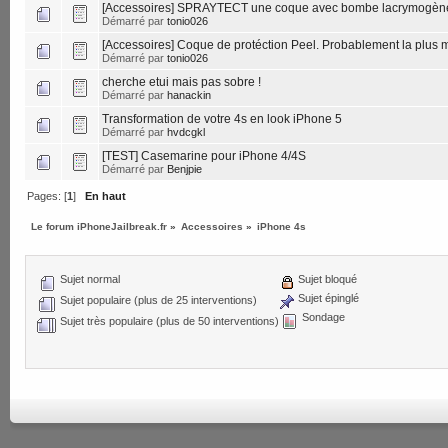
[Accessoires] SPRAYTECT une coque avec bombe lacrymogèn
Démarré par
tonio026
[Accessoires] Coque de protéction Peel. Probablement la plus
Démarré par
tonio026
cherche etui mais pas sobre !
Démarré par
hanackin
Transformation de votre 4s en look iPhone 5
Démarré par
hvdcgkl
[TEST] Casemarine pour iPhone 4/4S
Démarré par
Benjpie
Pages: [
1
]
En haut
Le forum iPhoneJailbreak.fr
»
Accessoires
»
iPhone 4s
Sujet normal
Sujet bloqué
Sujet épinglé
Sujet populaire (plus de 25 interventions)
Sondage
Sujet très populaire (plus de 50 interventions)