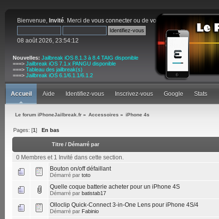
Bienvenue,
Invité
. Merci de
vous connecter
ou de
vous inscrire
.
08 août 2026, 23:54:12
Nouvelles:
Jailbreak iOS 8.1.3 à 8.4 TAIG disponible
===>
Jailbreak iOS 7.1.x PANGU disponible
===>
Tableau des jailbreak(s)
===>
Jailbreak iOS 6.1/6.1.1/6.1.2
Accueil
Aide
Identifiez-vous
Inscrivez-vous
Google
Stats
Le forum iPhoneJailbreak.fr
»
Accessoires
»
iPhone 4s
Pages: [
1
]
En bas
Titre
/
Démarré par
0 Membres et 1 Invité dans cette section.
Bouton on/off défaillant
Démarré par
toto
Quelle coque batterie acheter pour un iPhone 4S
Démarré par
batistab17
Olloclip Quick-Connect 3-in-One Lens pour iPhone 4S/4
Démarré par
Fabinio