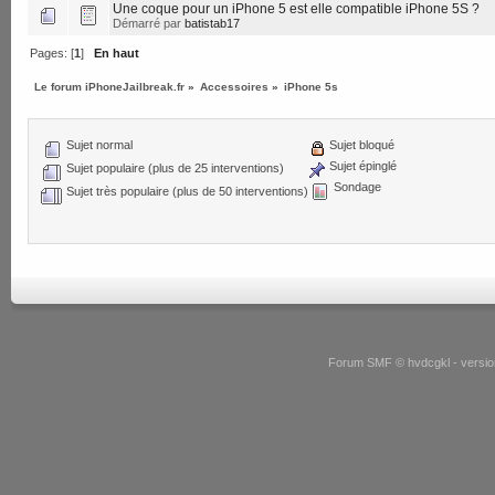
Une coque pour un iPhone 5 est elle compatible iPhone 5S ?
Démarré par
batistab17
Pages: [
1
]
En haut
Le forum iPhoneJailbreak.fr
»
Accessoires
»
iPhone 5s
Sujet normal
Sujet bloqué
Sujet épinglé
Sujet populaire (plus de 25 interventions)
Sondage
Sujet très populaire (plus de 50 interventions)
Forum SMF © hvdcgkl - version 