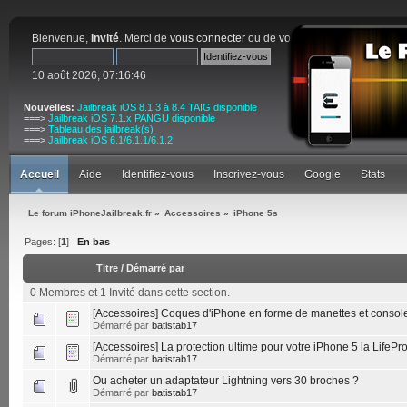
Bienvenue,
Invité
. Merci de
vous connecter
ou de
vous inscrire
.
10 août 2026, 07:16:46
Nouvelles:
Jailbreak iOS 8.1.3 à 8.4 TAIG disponible
===>
Jailbreak iOS 7.1.x PANGU disponible
===>
Tableau des jailbreak(s)
===>
Jailbreak iOS 6.1/6.1.1/6.1.2
Accueil
Aide
Identifiez-vous
Inscrivez-vous
Google
Stats
Le forum iPhoneJailbreak.fr
»
Accessoires
»
iPhone 5s
Pages: [
1
]
En bas
Titre
/
Démarré par
0 Membres et 1 Invité dans cette section.
[Accessoires] Coques d'iPhone en forme de manettes et conso
Démarré par
batistab17
[Accessoires] La protection ultime pour votre iPhone 5 la LifeP
Démarré par
batistab17
Ou acheter un adaptateur Lightning vers 30 broches ?
Démarré par
batistab17