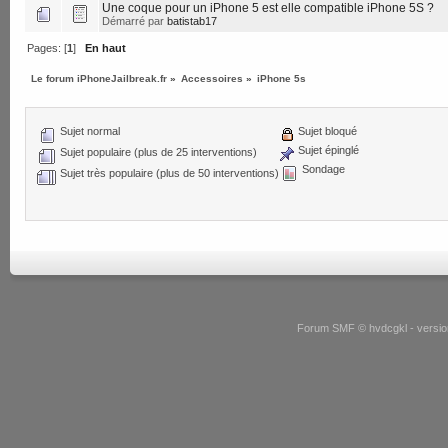
Une coque pour un iPhone 5 est elle compatible iPhone 5S ?
Démarré par
batistab17
Pages: [
1
]
En haut
Le forum iPhoneJailbreak.fr
»
Accessoires
»
iPhone 5s
Sujet normal
Sujet bloqué
Sujet épinglé
Sujet populaire (plus de 25 interventions)
Sondage
Sujet très populaire (plus de 50 interventions)
Forum SMF © hvdcgkl - version 