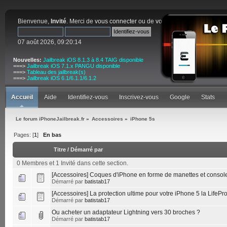
Bienvenue,
Invité
. Merci de
vous connecter
ou de
vous inscrire
.
07 août 2026, 09:20:14
Nouvelles:
Jailbreak iOS 8.1.3 à 8.4 TAIG disponible
===>
Jailbreak iOS 7.1.x PANGU disponible
===>
Tableau des jailbreak(s)
===>
Jailbreak iOS 6.1/6.1.1/6.1.2
Accueil
Aide
Identifiez-vous
Inscrivez-vous
Google
Stats
Le forum iPhoneJailbreak.fr
»
Accessoires
»
iPhone 5s
Pages: [
1
]
En bas
Titre
/
Démarré par
0 Membres et 1 Invité dans cette section.
[Accessoires] Coques d'iPhone en forme de manettes et conso
Démarré par
batistab17
[Accessoires] La protection ultime pour votre iPhone 5 la LifeP
Démarré par
batistab17
Ou acheter un adaptateur Lightning vers 30 broches ?
Démarré par
batistab17