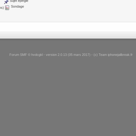
Sujet épinglé
Sondage
ns)
Forum SMF © hvdcgkl - version 2.0.13 (05 mars 2017) - (c) Team iphonejailbreak.fr