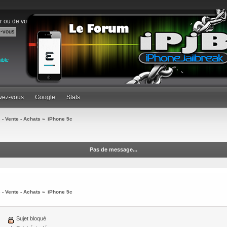
r
ou de
vous inscrire
.
ible
ivez-vous
Google
Stats
 - Vente - Achats
»
iPhone 5c
Pas de message...
 - Vente - Achats
»
iPhone 5c
Sujet bloqué