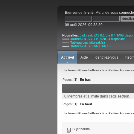
Bienvenue,
Invité
. Merci de
vous connecte
09 août 2026, 09:38:30
Nouvelles:
Jailbreak iOS 8.1.3 à 8.4 TAIG dispon
===>
Jailbreak iOS 7.1.x PANGU disponible
===>
Tableau des jailbreak(s)
===>
Jailbreak iOS 6.1/6.1.1/6.1.2
Accueil
Aide
Identifiez-vous
Inscr
Le forum iPhoneJailbreak.fr
»
Petites Annonces
Pages: [
1
]
En bas
0 Membres et 1 Invité dans cette section.
Pages: [
1
]
En haut
Le forum iPhoneJailbreak.fr
»
Petites Annonces
Sujet normal