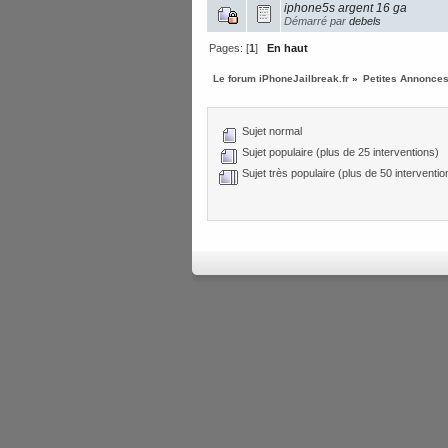
iphone5s argent 16 ga
Démarré par
debels
Pages: [
1
]
En haut
Le forum iPhoneJailbreak.fr
»
Petites Annonces
Sujet normal
Sujet populaire (plus de 25 interventions)
Sujet très populaire (plus de 50 interventio