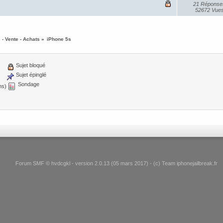
21 Réponse
52672 Vue
 - Vente - Achats
»
iPhone 5s
Sujet bloqué
Sujet épinglé
Sondage
ns)
Forum SMF © hvdcgkl - version 2.0.13 (05 mars 2017) - (c) Team iphonejailbreak.fr