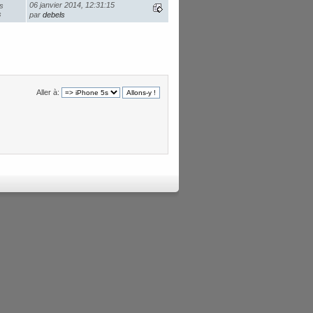
06 janvier 2014, 12:31:15
s
s
par
debels
Aller à: