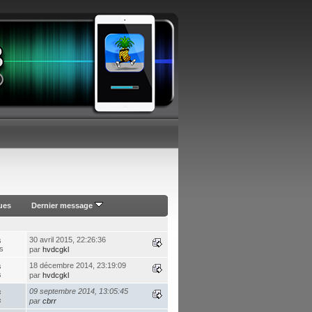
ues
Dernier message
30 avril 2015, 22:26:36
s
s
par
hvdcgkl
18 décembre 2014, 23:19:09
s
s
par
hvdcgkl
09 septembre 2014, 13:05:45
s
s
par
cbrr