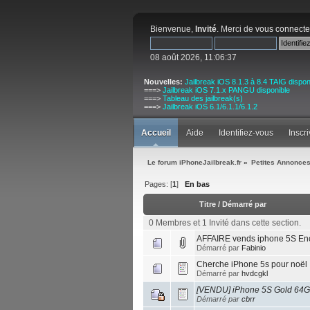
Bienvenue,
Invité
. Merci de
vous connecte
08 août 2026, 11:06:37
Nouvelles:
Jailbreak iOS 8.1.3 à 8.4 TAIG dispon
===>
Jailbreak iOS 7.1.x PANGU disponible
===>
Tableau des jailbreak(s)
===>
Jailbreak iOS 6.1/6.1.1/6.1.2
Accueil
Aide
Identifiez-vous
Inscr
Le forum iPhoneJailbreak.fr
»
Petites Annonces
Pages: [
1
]
En bas
Titre
/
Démarré par
0 Membres et 1 Invité dans cette section.
AFFAIRE vends iphone 5S Enc
Démarré par
Fabinio
Cherche iPhone 5s pour noël
Démarré par
hvdcgkl
[VENDU] iPhone 5S Gold 64
Démarré par
cbrr