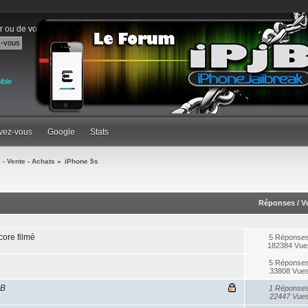
r
ou de
vous inscrire
.
ible
ivez-vous
Google
Stats
 - Vente - Achats
»
iPhone 5s
Réponses
/
V
ore filmé
5 Réponse
182384 Vue
5 Réponse
33808 Vue
GB
1 Réponse
22447 Vue