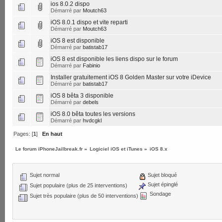
ios 8.0.2 dispo
Démarré par
Moutch63
iOS 8.0.1 dispo et vite reparti
Démarré par
Moutch63
iOS 8 est disponible
Démarré par
batistab17
iOS 8 est disponible les liens dispo sur le forum
Démarré par
Fabinio
Installer gratuitement iOS 8 Golden Master sur votre iDevice
Démarré par
batistab17
iOS 8 bêta 3 disponible
Démarré par
debels
iOS 8.0 bêta toutes les versions
Démarré par
hvdcgkl
Pages: [
1
]
En haut
Le forum iPhoneJailbreak.fr
»
Logiciel iOS et iTunes
»
iOS 8.x
Sujet normal
Sujet bloqué
Sujet épinglé
Sujet populaire (plus de 25 interventions)
Sondage
Sujet très populaire (plus de 50 interventions)