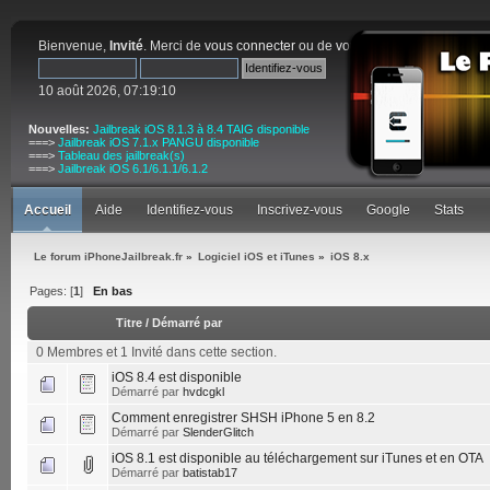
Bienvenue,
Invité
. Merci de
vous connecter
ou de
vous inscrire
.
10 août 2026, 07:19:10
Nouvelles:
Jailbreak iOS 8.1.3 à 8.4 TAIG disponible
===>
Jailbreak iOS 7.1.x PANGU disponible
===>
Tableau des jailbreak(s)
===>
Jailbreak iOS 6.1/6.1.1/6.1.2
Accueil
Aide
Identifiez-vous
Inscrivez-vous
Google
Stats
Le forum iPhoneJailbreak.fr
»
Logiciel iOS et iTunes
»
iOS 8.x
Pages: [
1
]
En bas
Titre
/
Démarré par
0 Membres et 1 Invité dans cette section.
iOS 8.4 est disponible
Démarré par
hvdcgkl
Comment enregistrer SHSH iPhone 5 en 8.2
Démarré par
SlenderGlitch
iOS 8.1 est disponible au téléchargement sur iTunes et en OTA
Démarré par
batistab17