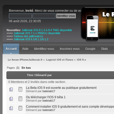
Bienvenue,
Invité
. Merci de
vous connecter
ou de
vous inscrire
.
06 août 2026, 22:30:05
Nouvelles:
Jailbreak iOS 8.1.3 à 8.4 TAIG disponible
===>
Jailbreak iOS 7.1.x PANGU disponible
===>
Tableau des jailbreak(s)
===>
Jailbreak iOS 6.1/6.1.1/6.1.2
Accueil
Aide
Identifiez-vous
Inscrivez-vous
Google
Stats
Le forum iPhoneJailbreak.fr
»
Logiciel iOS et iTunes
»
iOS 9.x
Pages: [
1
]
En bas
Titre
/
Démarré par
0 Membres et 2 Invités dans cette section.
La Beta iOS 9 est ouverte au publique gratuitement
Démarré par
batistab17
Ou télécharger l'iOS 9 bêta 1
Démarré par
batistab17
Comment installer iOS 9 gratuitement et sans compte développ
Démarré par
batistab17