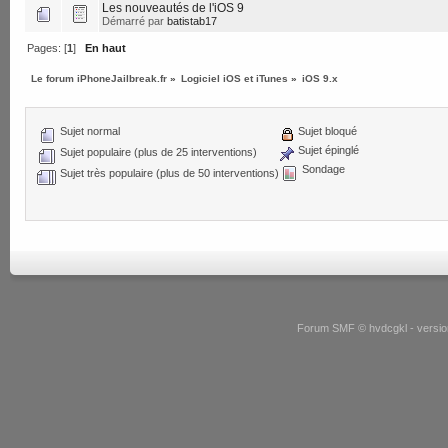
Les nouveautés de l'iOS 9
Démarré par
batistab17
Pages: [
1
]
En haut
Le forum iPhoneJailbreak.fr
»
Logiciel iOS et iTunes
»
iOS 9.x
Sujet normal
Sujet bloqué
Sujet épinglé
Sujet populaire (plus de 25 interventions)
Sondage
Sujet très populaire (plus de 50 interventions)
Forum SMF © hvdcgkl - version 