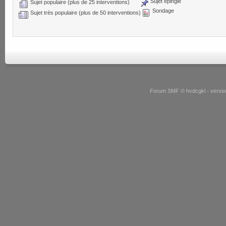
Sujet épinglé
Sujet populaire (plus de 25 interventions)
Sondage
Sujet très populaire (plus de 50 interventions)
Forum SMF © hvdcgkl - version 