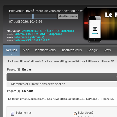
Bienvenue,
Invité
. Merci de
vous connecter
ou de
vous inscrire
.
07 août 2026, 10:41:54
Nouvelles:
Jailbreak iOS 8.1.3 à 8.4 TAIG disponible
===>
Jailbreak iOS 7.1.x PANGU disponible
===>
Tableau des jailbreak(s)
===>
Jailbreak iOS 6.1/6.1.1/6.1.2
Accueil
Aide
Identifiez-vous
Inscrivez-vous
Google
Stats
Le forum iPhoneJailbreak.fr
»
Les news (Blog, actualité...)
»
L'iPhone
»
iPhone SE
Pages: [
1
]
En bas
0 Membres et 1 Invité dans cette section.
Pages: [
1
]
En haut
Le forum iPhoneJailbreak.fr
»
Les news (Blog, actualité...)
»
L'iPhone
»
iPhone SE
Sujet normal
Sujet bloqué