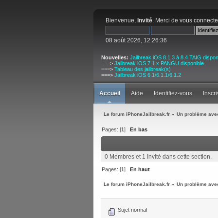
Bienvenue,
Invité
. Merci de
vous connecte
08 août 2026, 12:26:36
Nouvelles:
Jailbreak iOS 8.1.3 à 8.4 TAIG dispon
===>
Jailbreak iOS 7.1.x PANGU disponible
===>
Tableau des jailbreak(s)
===>
Jailbreak iOS 6.1/6.1.1/6.1.2
Accueil
Aide
Identifiez-vous
Inscr
Le forum iPhoneJailbreak.fr
»
Un problème avec
Pages: [
1
]
En bas
0 Membres et 1 Invité dans cette section.
Pages: [
1
]
En haut
Le forum iPhoneJailbreak.fr
»
Un problème avec
Sujet normal