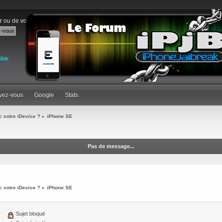
r
ou de
vous inscrire
.
ible
ivez-vous
Google
Stats
 votre iDevice ?
»
iPhone SE
Pas de message...
 votre iDevice ?
»
iPhone SE
Sujet bloqué