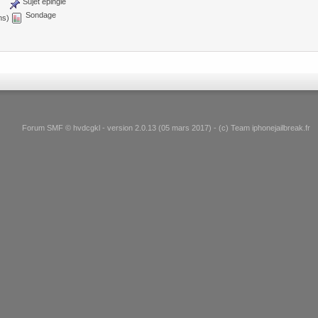
Sujet épinglé
Sondage
ns)
Forum SMF © hvdcgkl - version 2.0.13 (05 mars 2017) - (c) Team iphonejailbreak.fr