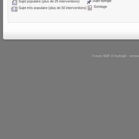
Sujet épinglé
Sujet populaire (plus de 25 interventions)
Sondage
Sujet très populaire (plus de 50 interventions)
Forum SMF © hvdcgkl - version 