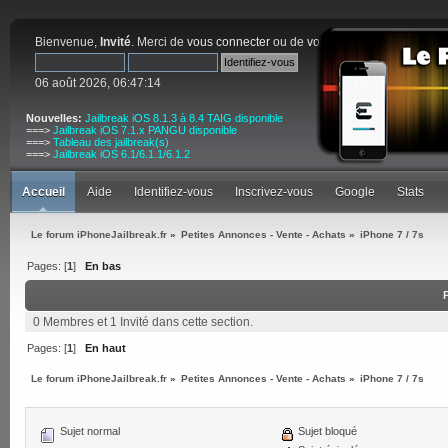
Bienvenue,
Invité
. Merci de
vous connecter
ou de
vous inscrire
.
06 août 2026, 06:47:14
Nouvelles:
Jailbreak iOS 8.1.3 à 8.4 TAIG disponible
===>
Jailbreak iOS 7.1.x PANGU disponible
===>
Tableau des jailbreak(s)
===>
Jailbreak iOS 6.1/6.1.1/6.1.2
Accueil
Aide
Identifiez-vous
Inscrivez-vous
Google
Stats
Le forum iPhoneJailbreak.fr
»
Petites Annonces - Vente - Achats
»
iPhone 7 / 7s
Pages: [
1
]
En bas
0 Membres et 1 Invité dans cette section.
Pages: [
1
]
En haut
Le forum iPhoneJailbreak.fr
»
Petites Annonces - Vente - Achats
»
iPhone 7 / 7s
Sujet normal
Sujet bloqué