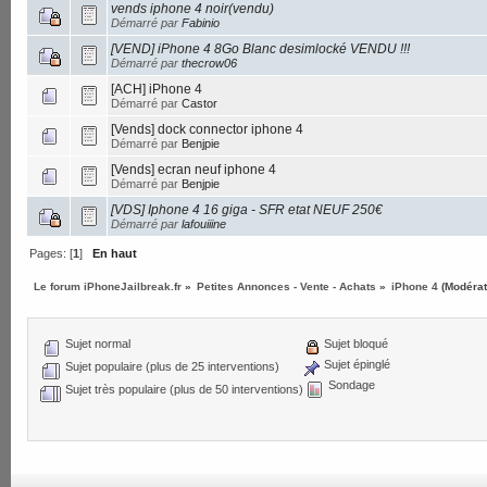
vends iphone 4 noir(vendu)
Démarré par
Fabinio
[VEND] iPhone 4 8Go Blanc desimlocké VENDU !!!
Démarré par
thecrow06
[ACH] iPhone 4
Démarré par
Castor
[Vends] dock connector iphone 4
Démarré par
Benjpie
[Vends] ecran neuf iphone 4
Démarré par
Benjpie
[VDS] Iphone 4 16 giga - SFR etat NEUF 250€
Démarré par
lafouiiine
Pages: [
1
]
En haut
Le forum iPhoneJailbreak.fr
»
Petites Annonces - Vente - Achats
»
iPhone 4
(Modérat
Sujet normal
Sujet bloqué
Sujet épinglé
Sujet populaire (plus de 25 interventions)
Sondage
Sujet très populaire (plus de 50 interventions)