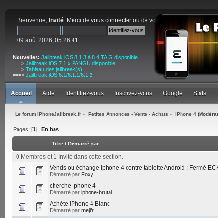
Bienvenue,
Invité
. Merci de
vous connecter
ou de
vous inscrire
.
09 août 2026, 05:26:41
Nouvelles:
Jailbreak iOS 8.1.3 à 8.4 TAIG disponible
===>
Jailbreak iOS 7.1.x PANGU disponible
===>
Tableau des jailbreak(s)
===>
Jailbreak iOS 6.1/6.1.1/6.1.2
Accueil
Aide
Identifiez-vous
Inscrivez-vous
Google
Stats
Le forum iPhoneJailbreak.fr
»
Petites Annonces - Vente - Achats
»
iPhone 4
(Modérat
Pages: [
1
]
En bas
Titre
/
Démarré par
0 Membres et 1 Invité dans cette section.
Vends ou échange Iphone 4 contre tablette Android : Fermé 
Démarré par
Foxy
cherche iphone 4
Démarré par
iphone-brutal
Achète iPhone 4 Blanc
Démarré par
mejifr