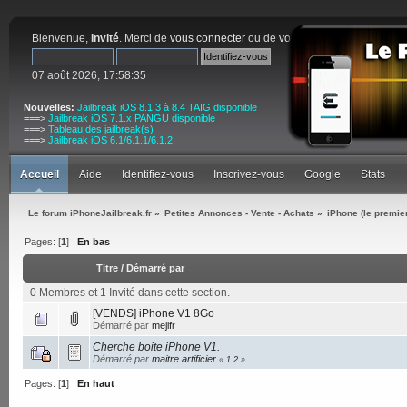
Bienvenue,
Invité
. Merci de
vous connecter
ou de
vous inscrire
.
07 août 2026, 17:58:35
Nouvelles:
Jailbreak iOS 8.1.3 à 8.4 TAIG disponible
===>
Jailbreak iOS 7.1.x PANGU disponible
===>
Tableau des jailbreak(s)
===>
Jailbreak iOS 6.1/6.1.1/6.1.2
Accueil
Aide
Identifiez-vous
Inscrivez-vous
Google
Stats
Le forum iPhoneJailbreak.fr
»
Petites Annonces - Vente - Achats
»
iPhone (le premie
Pages: [
1
]
En bas
Titre
/
Démarré par
0 Membres et 1 Invité dans cette section.
[VENDS] iPhone V1 8Go
Démarré par
mejifr
Cherche boite iPhone V1.
Démarré par
maitre.artificier
«
1
2
»
Pages: [
1
]
En haut