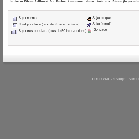
Le forum iPhoneJailbreak.fr
»
Petites Annonces - Vente - Achats
»
iPhone (le premie
Sujet normal
Sujet bloqué
Sujet épinglé
Sujet populaire (plus de 25 interventions)
Sondage
Sujet très populaire (plus de 50 interventions)
Forum SMF © hvdcgkl - version 