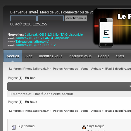
Bienvenue,
Invité
. Merci de
vous connecter
ou de
vous inscrire
.
06 août 2026, 12:51:55
Nouvelles:
Jailbreak iOS 8.1.3 à 8.4 TAIG disponible
===>
Jailbreak iOS 7.1.x PANGU disponible
===>
Tableau des jailbreak(s)
===>
Jailbreak iOS 6.1/6.1.1/6.1.2
Accueil
Aide
Identifiez-vous
Inscrivez-vous
Google
Stats
Le forum iPhoneJailbreak.fr
»
Petites Annonces - Vente - Achats
»
iPad 1
(Modérateu
Pages: [
1
]
En bas
0 Membres et 1 Invité dans cette section.
Pages: [
1
]
En haut
Le forum iPhoneJailbreak.fr
»
Petites Annonces - Vente - Achats
»
iPad 1
(Modérateu
Sujet normal
Sujet bloqué