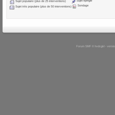
Sujet épinglé
Sujet populaire (plus de 25 interventions)
Sondage
Sujet très populaire (plus de 50 interventions)
Forum SMF © hvdcgkl - version 