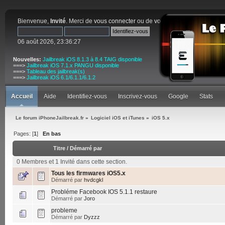
Bienvenue,
Invité
. Merci de
vous connecter
ou de
vous inscrire
.
06 août 2026, 23:36:27
Nouvelles:
Jailbreak iOS 8.1.3 à 8.4 TAIG disponible
===>
Jailbreak iOS 7.1.x PANGU disponible
===>
Tableau des jailbreak(s)
===>
Jailbreak iOS 6.1/6.1.1/6.1.2
Accueil
Aide
Identifiez-vous
Inscrivez-vous
Google
Stats
Le forum iPhoneJailbreak.fr
»
Logiciel iOS et iTunes
»
iOS 5.x
Pages: [
1
]
En bas
Titre
/
Démarré par
0 Membres et 1 Invité dans cette section.
Tous les firmwares iOS5.x
Démarré par
hvdcgkl
Probléme Facebook IOS 5.1.1 restaure
Démarré par
Joro
probleme
Démarré par
Dyzzz