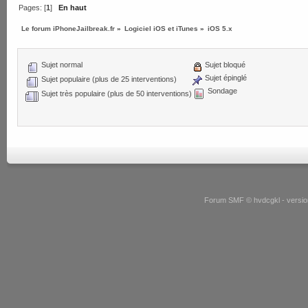
Pages: [
1
]
En haut
Le forum iPhoneJailbreak.fr
»
Logiciel iOS et iTunes
»
iOS 5.x
Sujet normal
Sujet bloqué
Sujet épinglé
Sujet populaire (plus de 25 interventions)
Sondage
Sujet très populaire (plus de 50 interventions)
Forum SMF © hvdcgkl - version 