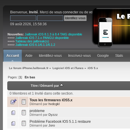
Bienvenue,
Invité
. Merci de
vous connecter
ou de
vous inscrire
.
09 août 2026, 15:58:36
Nouvelles:
Jailbreak iOS 8.1.3 à 8.4 TAIG disponible
===>
Jailbreak iOS 7.1.x PANGU disponible
===>
Tableau des jailbreak(s)
===>
Jailbreak iOS 6.1/6.1.1/6.1.2
Accueil
Aide
Identifiez-vous
Inscrivez-vous
Google
Stats
Le forum iPhoneJailbreak.fr
»
Logiciel iOS et iTunes
»
iOS 5.x
Pages: [
1
]
En bas
Titre
/
Démarré par
0 Membres et 1 Invité dans cette section.
Tous les firmwares iOS5.x
Démarré par
hvdcgkl
probleme
Démarré par
Dyzzz
Probléme Facebook IOS 5.1.1 restaure
Démarré par
Joro