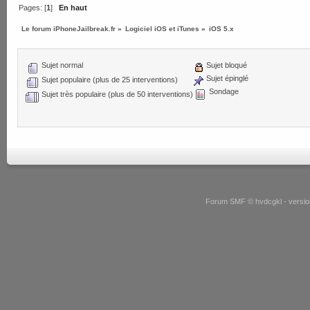
Pages: [
1
]
En haut
Le forum iPhoneJailbreak.fr
»
Logiciel iOS et iTunes
»
iOS 5.x
Sujet normal
Sujet bloqué
Sujet épinglé
Sujet populaire (plus de 25 interventions)
Sondage
Sujet très populaire (plus de 50 interventions)
Forum SMF © hvdcgkl - version 