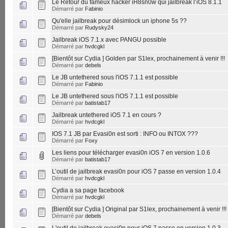
Le Retour du fameux hacker iH8sn0w qui jailbreak l’iOS 8.1.1
Démarré par
Fabinio
Qu'elle jailbreak pour désimlock un iphone 5s ??
Démarré par
Rudysky24
Jailbreak iOS 7.1.x avec PANGU possible
Démarré par
hvdcgkl
[Bientôt sur Cydia ] Golden par S1lex, prochainement à venir !!!
Démarré par
debels
Le JB untethered sous l'iOS 7.1.1 est possible
Démarré par
Fabinio
Le JB untethered sous l'iOS 7.1.1 est possible
Démarré par
batistab17
Jailbreak untethered iOS 7.1 en cours ?
Démarré par
hvdcgkl
IOS 7.1 JB par Evasi0n est sorti : INFO ou INTOX ???
Démarré par
Foxy
Les liens pour télécharger evasi0n iOS 7 en version 1.0.6
Démarré par
batistab17
L’outil de jailbreak evasi0n pour iOS 7 passe en version 1.0.4
Démarré par
hvdcgkl
Cydia a sa page facebook
Démarré par
hvdcgkl
[Bientôt sur Cydia ] Original par S1lex, prochainement à venir !!!
Démarré par
debels