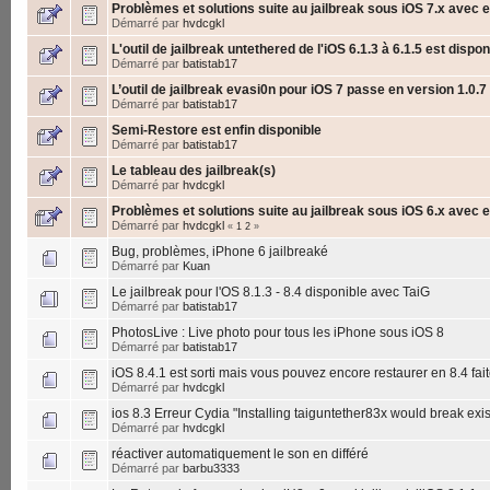
Problèmes et solutions suite au jailbreak sous iOS 7.x avec 
Démarré par
hvdcgkl
L'outil de jailbreak untethered de l'iOS 6.1.3 à 6.1.5 est dispo
Démarré par
batistab17
L’outil de jailbreak evasi0n pour iOS 7 passe en version 1.0.7
Démarré par
batistab17
Semi-Restore est enfin disponible
Démarré par
batistab17
Le tableau des jailbreak(s)
Démarré par
hvdcgkl
Problèmes et solutions suite au jailbreak sous iOS 6.x avec 
Démarré par
hvdcgkl
«
1
2
»
Bug, problèmes, iPhone 6 jailbreaké
Démarré par
Kuan
Le jailbreak pour l'OS 8.1.3 - 8.4 disponible avec TaiG
Démarré par
batistab17
PhotosLive : Live photo pour tous les iPhone sous iOS 8
Démarré par
batistab17
iOS 8.4.1 est sorti mais vous pouvez encore restaurer en 8.4 faites
Démarré par
hvdcgkl
ios 8.3 Erreur Cydia "Installing taiguntether83x would break exis
Démarré par
hvdcgkl
réactiver automatiquement le son en différé
Démarré par
barbu3333