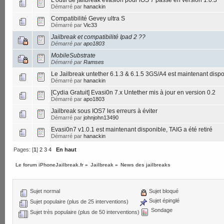
L'outil de jailbreak evasi0n pour iOS 7 passe en version 1.0.3
Démarré par
hanackin
Compatibilité Gevey ultra S
Démarré par
Vic33
Jailbreak et compatibilité Ipad 2 ??
Démarré par
apo1803
MobileSubstrate
Démarré par
Ramses
Le Jailbreak untether 6.1.3 & 6.1.5 3GS/A4 est maintenant dispo
Démarré par
hanackin
[Cydia Gratuit] Evasi0n 7.x Untether mis à jour en version 0.2
Démarré par
apo1803
Jailbreak sous IOS7 les erreurs à éviter
Démarré par
johnjohn13490
Evasi0n7 v1.0.1 est maintenant disponible, TAIG a été retiré
Démarré par
hanackin
Pages: [
1
]
2
3
4
En haut
Le forum iPhoneJailbreak.fr
»
Jailbreak
»
News des jailbreaks
Sujet normal
Sujet bloqué
Sujet épinglé
Sujet populaire (plus de 25 interventions)
Sondage
Sujet très populaire (plus de 50 interventions)