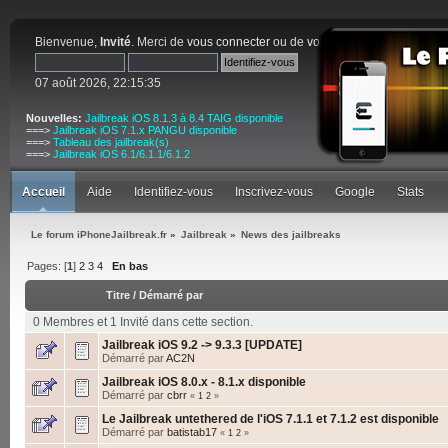
Bienvenue,
Invité
. Merci de
vous connecter
ou de
vous inscrire
.
07 août 2026, 22:15:35
Nouvelles:
Jailbreak iOS 8.1.3 à 8.4 TAIG disponible
===>
Jailbreak iOS 7.1.x PANGU disponible
===>
Tableau des jailbreak(s)
===>
Jailbreak iOS 6.1/6.1.1/6.1.2
Accueil
Aide
Identifiez-vous
Inscrivez-vous
Google
Stats
Le forum iPhoneJailbreak.fr
»
Jailbreak
»
News des jailbreaks
Pages: [
1
]
2
3
4
En bas
Titre
/
Démarré par
0 Membres et 1 Invité dans cette section.
Jailbreak iOS 9.2 -> 9.3.3 [UPDATE]
Démarré par
AC2N
Jailbreak iOS 8.0.x - 8.1.x disponible
Démarré par
cbrr
«
1
2
»
Le Jailbreak untethered de l'iOS 7.1.1 et 7.1.2 est disponible
Démarré par
batistab17
«
1
2
»