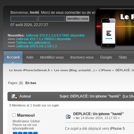
Bienvenue,
Invité
. Merci de
vous connecter
ou de
vous inscrire
.
07 août 2026, 22:27:27
Nouvelles:
Jailbreak iOS 8.1.3 à 8.4 TAIG disponible
===>
Jailbreak iOS 7.1.x PANGU disponible
===>
Tableau des jailbreak(s)
===>
Jailbreak iOS 6.1/6.1.1/6.1.2
Accueil
Aide
Identifiez-vous
Inscrivez-vous
Google
Stats
Le forum iPhoneJailbreak.fr
»
Les news (Blog, actualité...)
»
L'iPhone
»
DÉPLACÉ: Un
Pages: [
1
]
En bas
Auteur
Sujet: DÉPLACÉ: Un iphone "hanté" (Lu 164
0 Membres et 1 Invité sur ce sujet
DÉPLACÉ: Un iphone "hanté"
Marmoul
«
le:
14 février 2014, 13:17:55 »
Modérateur Global
Passe sa vie sur
iphonejailbreak
Ce sujet a été déplacé vers
iPhone 5
.