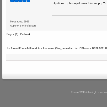
http://forum.iphonejailbreak.fr/index.php?
Messages: 6968
Apple of the firefighters
Pages: [
1
]
En haut
Le forum iPhoneJailbreak.fr
»
Les news (Blog, actualité...)
»
L'iPhone
»
DÉPLACÉ: Un
Forum SMF © hvdcgkl - version 