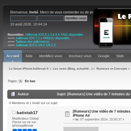
Bienvenue,
Invité
. Merci de
vous connecter
ou de
vous inscrire
.
10 août 2026, 10:44:14
Nouvelles:
Jailbreak iOS 8.1.3 à 8.4 TAIG disponible
===>
Jailbreak iOS 7.1.x PANGU disponible
===>
Tableau des jailbreak(s)
===>
Jailbreak iOS 6.1/6.1.1/6.1.2
Accueil
Aide
Identifiez-vous
Inscrivez-vous
Google
Stats
Le forum iPhoneJailbreak.fr
»
Les news (Blog, actualité...)
»
Rumeurs et Concepts
»
Pages: [
1
]
En bas
Auteur
Sujet: [Rumeurs] Une vidéo de 7 minutes du f
0 Membres et 1 Invité sur ce sujet
[Rumeurs] Une vidéo de 7 minutes 
batistab17
iPhone Air
Modérateur Global
«
le:
07 septembre 2014, 15:50:37 »
Passe sa vie sur
iphonejailbreak