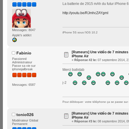
La batterie de 2915 mAh du futur iPhone 
http://youtu.be/RJmhcZAYgmI
Messages: 8047
iPhone 5S sous l'iOS 10.2
Apple's addict
[Rumeurs] Une vidéo de 7 minutes 
Fabinio
iPhone Air
Passionné
«
Réponse #2 le:
07 septembre 2014, 21
Administrateur
Passe sa vie sur
iphonejailbreak
Merci batistab
j-2
Messages: 6587
Pour débloquer votre téléphone ça se passe sur 
[Rumeurs] Une vidéo de 7 minutes 
tonio026
iPhone Air
Modérateur Global
«
Réponse #3 le:
08 septembre 2014, 09
Permanent