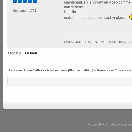
maintenant, en le voyant en video comme ça,
non serieux.
Messages: 1721
il est fin..
mais on ne parle plus de saphyr glass....
IPHONEJAILBREAK EST UNE SACRE BONNE R
Pages: [
1
]
En haut
Le forum iPhoneJailbreak.fr
»
Les news (Blog, actualité...)
»
Rumeurs et Concepts
»
Forum SMF © hvdcgkl - version 