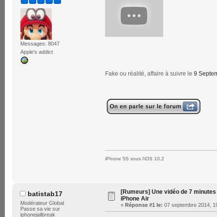
Messages: 8047
Apple's addict
Fake ou réalité, affaire à suivre le
9 Septe
iPhone 5S sous l'iOS 10.2
[Rumeurs] Une vidéo de 7 minutes 
batistab17
iPhone Air
Modérateur Global
«
Réponse #1 le:
07 septembre 2014, 19
Passe sa vie sur
iphonejailbreak