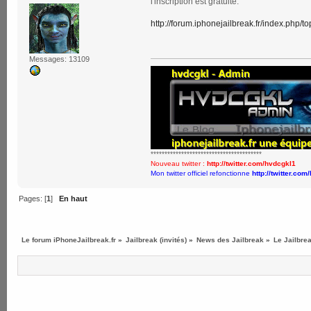
l'inscription est gratuite.
http://forum.iphonejailbreak.fr/index.php/t
Messages: 13109
****************************************
Nouveau twitter :
http://twitter.com/hvdcgkl1
Mon twitter officiel refonctionne
http://twitter.com
Pages: [
1
]
En haut
Le forum iPhoneJailbreak.fr
»
Jailbreak (invités)
»
News des Jailbreak
»
Le Jailbrea