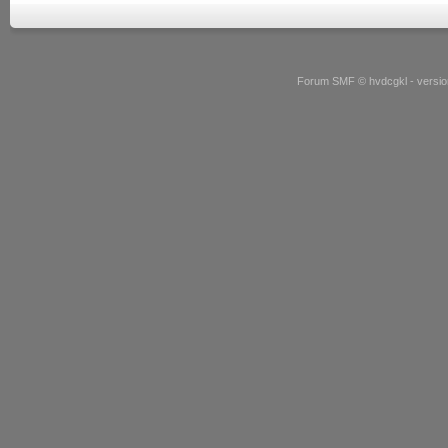
Forum SMF © hvdcgkl - version 