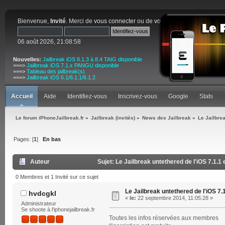
Bienvenue,
Invité
. Merci de
vous connecter
ou de
vous inscrire
.
06 août 2026, 21:08:58
Nouvelles:
Jailbreak iOS 8.1.3 à 8.4 TAIG disponible
===>
Jailbreak iOS 7.1.x PANGU disponible
===>
Tableau des jailbreak(s)
===>
Jailbreak iOS 6.1/6.1.1/6.1.2
Accueil
Aide
Identifiez-vous
Inscrivez-vous
Google
Stats
Le forum iPhoneJailbreak.fr
»
Jailbreak (invités)
»
News des Jailbreak
»
Le Jailbrea
Pages: [
1
]
En bas
Auteur
Sujet: Le Jailbreak untethered de l'iOS 7.1.1 
0 Membres et 1 Invité sur ce sujet
Le Jailbreak untethered de l'iOS 7.1
hvdcgkl
«
le:
22 septembre 2014, 11:05:28 »
Administrateur
Se shoote à l'iphonejailbreak.fr
Toutes les infos réservées aux membres