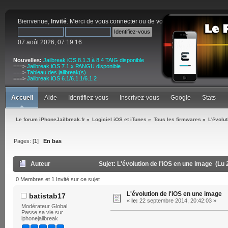
Bienvenue,
Invité
. Merci de
vous connecter
ou de
vous inscrire
.
07 août 2026, 07:19:16
Nouvelles:
Jailbreak iOS 8.1.3 à 8.4 TAIG disponible
===>
Jailbreak iOS 7.1.x PANGU disponible
===>
Tableau des jailbreak(s)
===>
Jailbreak iOS 6.1/6.1.1/6.1.2
Accueil
Aide
Identifiez-vous
Inscrivez-vous
Google
Stats
Le forum iPhoneJailbreak.fr
»
Logiciel iOS et iTunes
»
Tous les firmwares
»
L'évolu
Pages: [
1
]
En bas
Auteur
Sujet: L'évolution de l'iOS en une image (Lu 
0 Membres et 1 Invité sur ce sujet
L'évolution de l'iOS en une image
batistab17
«
le:
22 septembre 2014, 20:42:03 »
Modérateur Global
Passe sa vie sur
iphonejailbreak