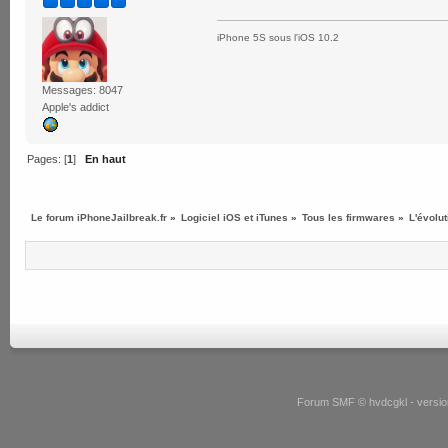
iPhone 5S sous l'iOS 10.2
Messages: 8047
Apple's addict
Pages: [
1
]
En haut
Le forum iPhoneJailbreak.fr
»
Logiciel iOS et iTunes
»
Tous les firmwares
»
L'évolu
Forum SMF © hvdcgkl - version 