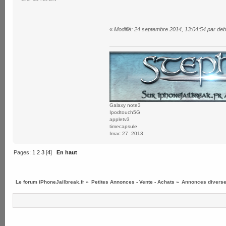
«
Modifié: 24 septembre 2014, 13:04:54 par deb
Galaxy note3
Ipodtouch5G
appletv3
timecapsule
Imac 27 2013
Pages:
1
2
3
[
4
]
En haut
Le forum iPhoneJailbreak.fr
»
Petites Annonces - Vente - Achats
»
Annonces diverses