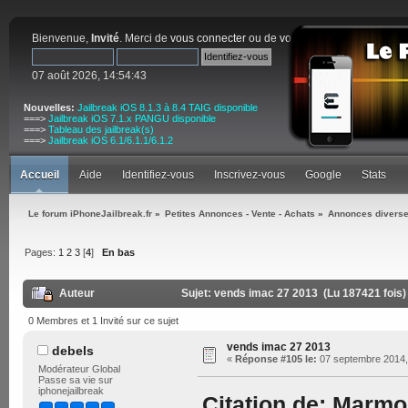
Bienvenue,
Invité
. Merci de
vous connecter
ou de
vous inscrire
.
07 août 2026, 14:54:43
Nouvelles:
Jailbreak iOS 8.1.3 à 8.4 TAIG disponible
===>
Jailbreak iOS 7.1.x PANGU disponible
===>
Tableau des jailbreak(s)
===>
Jailbreak iOS 6.1/6.1.1/6.1.2
Accueil
Aide
Identifiez-vous
Inscrivez-vous
Google
Stats
Le forum iPhoneJailbreak.fr
»
Petites Annonces - Vente - Achats
»
Annonces diverses
Pages:
1
2
3
[
4
]
En bas
Auteur
Sujet: vends imac 27 2013 (Lu 187421 fois)
0 Membres et 1 Invité sur ce sujet
vends imac 27 2013
debels
«
Réponse #105 le:
07 septembre 2014,
Modérateur Global
Passe sa vie sur
iphonejailbreak
Citation de: Marmo