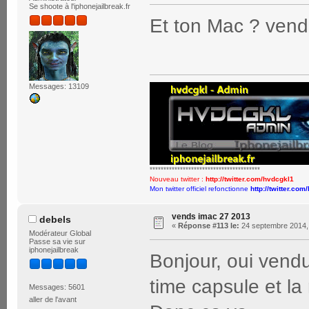
Se shoote à l'iphonejailbreak.fr
Et ton Mac ? ven
Messages: 13109
****************************************
Nouveau twitter :
http://twitter.com/hvdcgkl1
Mon twitter officiel refonctionne
http://twitter.com
vends imac 27 2013
debels
«
Réponse #113 le:
24 septembre 2014, 
Modérateur Global
Passe sa vie sur
iphonejailbreak
Bonjour, oui vendu
time capsule et l
Messages: 5601
aller de l'avant