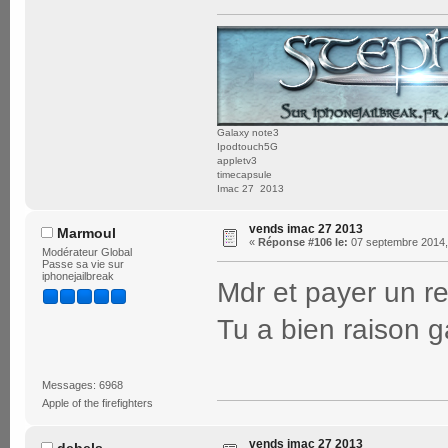
Galaxy note3
Ipodtouch5G
appletv3
timecapsule
Imac 27 2013
vends imac 27 2013
Marmoul
«
Réponse #106 le:
07 septembre 2014,
Modérateur Global
Passe sa vie sur
iphonejailbreak
Mdr et payer un re
Tu a bien raison 
Messages: 6968
Apple of the firefighters
vends imac 27 2013