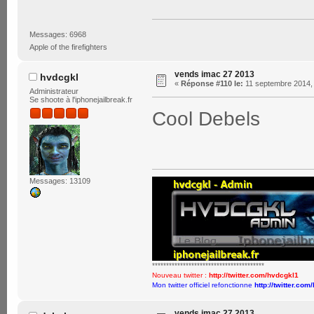
Messages: 6968
Apple of the firefighters
vends imac 27 2013
hvdcgkl
«
Réponse #110 le:
11 septembre 2014, 
Administrateur
Se shoote à l'iphonejailbreak.fr
Cool Debels
Messages: 13109
****************************************
Nouveau twitter :
http://twitter.com/hvdcgkl1
Mon twitter officiel refonctionne
http://twitter.com
vends imac 27 2013