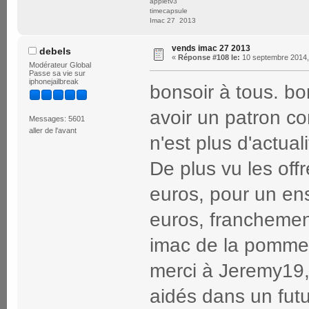
appletv3
timecapsule
Imac 27 2013
vends imac 27 2013
debels
«
Réponse #108 le:
10 septembre 2014,
Modérateur Global
Passe sa vie sur
iphonejailbreak
bonsoir à tous. bo
avoir un patron c
Messages: 5601
aller de l'avant
n'est plus d'actuali
De plus vu les offr
euros, pour un en
euros, franchemen
imac de la pomme
merci à Jeremy19,
aidés dans un futu