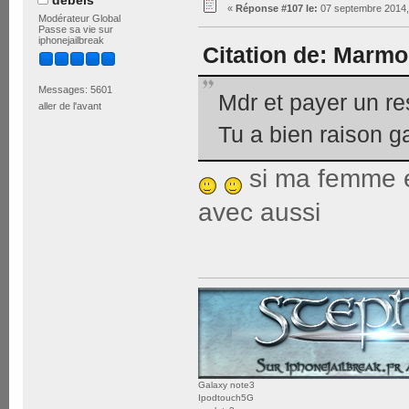
debels
«
Réponse #107 le:
07 septembre 2014,
Modérateur Global
Passe sa vie sur
iphonejailbreak
Citation de: Marmo
Messages: 5601
Mdr et payer un res
aller de l'avant
Tu a bien raison g
si ma femme é
avec aussi
Galaxy note3
Ipodtouch5G