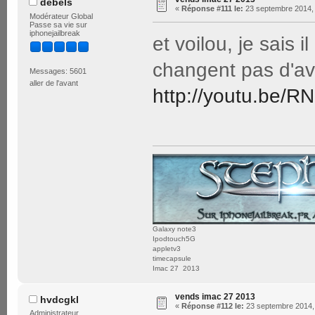
debels
«
Réponse #111 le:
23 septembre 2014, 
Modérateur Global
Passe sa vie sur
iphonejailbreak
et voilou, je sais i
changent pas d'avi
Messages: 5601
aller de l'avant
http://youtu.be/
Galaxy note3
Ipodtouch5G
appletv3
timecapsule
Imac 27 2013
vends imac 27 2013
hvdcgkl
«
Réponse #112 le:
23 septembre 2014, 
Administrateur