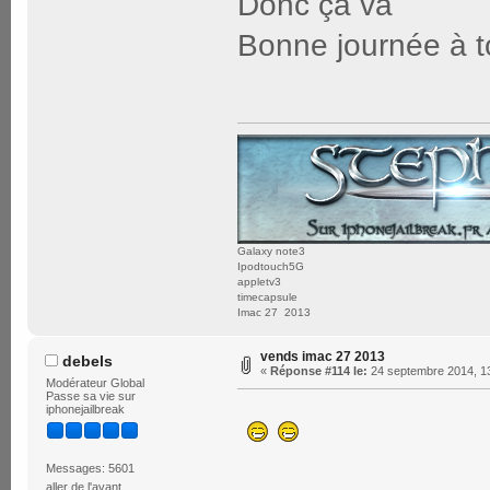
Donc ça va
Bonne journée à 
Galaxy note3
Ipodtouch5G
appletv3
timecapsule
Imac 27 2013
vends imac 27 2013
debels
«
Réponse #114 le:
24 septembre 2014, 13
Modérateur Global
Passe sa vie sur
iphonejailbreak
Messages: 5601
aller de l'avant