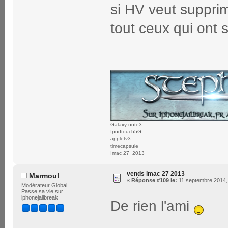
si HV veut supprim
tout ceux qui ont s
Galaxy note3
Ipodtouch5G
appletv3
timecapsule
Imac 27 2013
vends imac 27 2013
Marmoul
«
Réponse #109 le:
11 septembre 2014,
Modérateur Global
Passe sa vie sur
iphonejailbreak
De rien l'ami