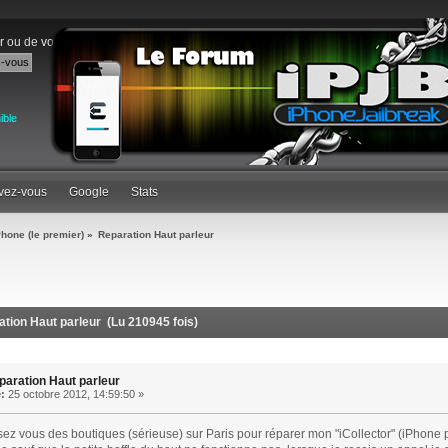
r
ou de
vous inscrire
.
ible
ivez-vous
Google
Stats
Phone (le premier)
»
Reparation Haut parleur
ation Haut parleur (Lu 210945 fois)
paration Haut parleur
e:
25 octobre 2012, 14:59:50 »
ez vous des boutiques (sérieuse) sur Paris pour réparer mon "iCollector" (iPhone