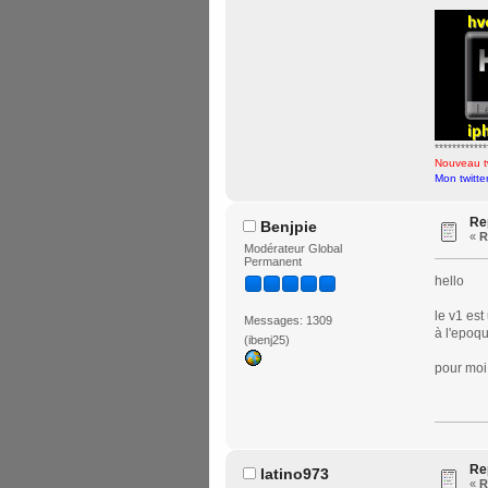
************
Nouveau tw
Mon twitter
Re
Benjpie
«
R
Modérateur Global
Permanent
hello
le v1 est
Messages: 1309
à l'epoqu
(ibenj25)
pour moi 
Re
latino973
«
R