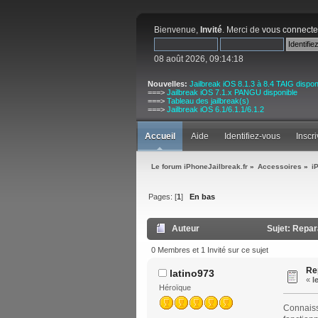
Bienvenue,
Invité
. Merci de
vous connecte
08 août 2026, 09:14:18
Nouvelles:
Jailbreak iOS 8.1.3 à 8.4 TAIG dispon
===>
Jailbreak iOS 7.1.x PANGU disponible
===>
Tableau des jailbreak(s)
===>
Jailbreak iOS 6.1/6.1.1/6.1.2
Accueil
Aide
Identifiez-vous
Inscr
Le forum iPhoneJailbreak.fr
»
Accessoires
»
i
Pages: [
1
]
En bas
Auteur
Sujet: Repar
0 Membres et 1 Invité sur ce sujet
Re
latino973
«
l
Héroïque
Connaiss