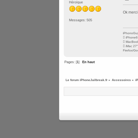
Héroïque
Ok merci
Messages: 505
iPhonoGuy
 iPhone6
 MacBook
 iMac 27
Firefox/Go
Pages: [
1
]
En haut
Le forum iPhoneJailbreak.fr
»
Accessoires
»
i