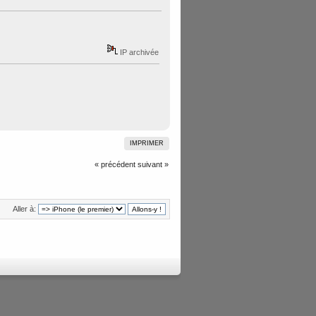
IP archivée
IMPRIMER
« précédent
suivant »
Aller à: