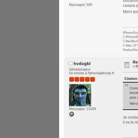
fonctionn
Messages: 505
casque p
Merci po
iPhonoGuy
 iPhone6
 MacBook
 iMac 27
Firefox/Go
Re
hvdcgkl
«
R
Administrateur
Se shoote à l'iphonejailbreak.fr
Citation
Conna
fonct
pour 
Merci
Messages: 13109
Je conta
il va te 