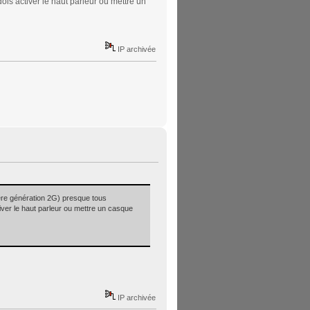
dois activer le haut parleur ou mettre un
IP archivée
ère génération 2G) presque tous
tiver le haut parleur ou mettre un casque
IP archivée