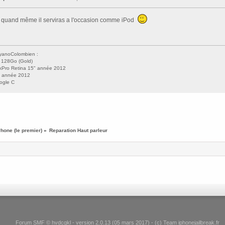
 quand même il serviras a l'occasion comme iPod
anoColombien :
 128Go (Gold)
Pro Retina 15" année 2012
" année 2012
ogle C
Phone (le premier)
»
Reparation Haut parleur
Forum SMF © hvdcgkl - version 2.0.13 (05 mars 2017) - (c) Team iphonejailbreak.fr