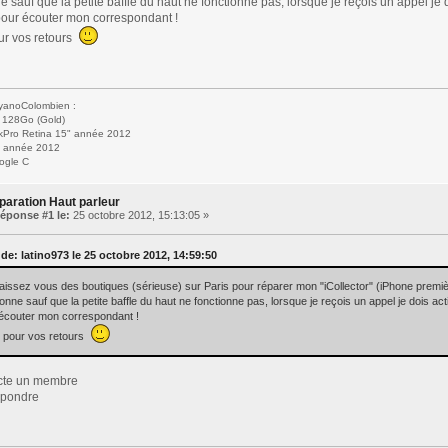
e sauf que la petite baffle du haut ne fonctionne pas, lorsque je reçois un appel je 
our écouter mon correspondant !
ur vos retours
anoColombien :
 128Go (Gold)
Pro Retina 15" année 2012
" année 2012
ogle C
paration Haut parleur
éponse #1 le:
25 octobre 2012, 15:13:05 »
 de: latino973 le 25 octobre 2012, 14:59:50
issez vous des boutiques (sérieuse) sur Paris pour réparer mon "iCollector" (iPhone premi
ionne sauf que la petite baffle du haut ne fonctionne pas, lorsque je reçois un appel je dois ac
écouter mon correspondant !
 pour vos retours
cte un membre
répondre