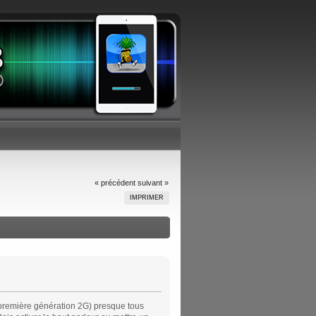
« précédent
suivant »
IMPRIMER
 première génération 2G) presque tous