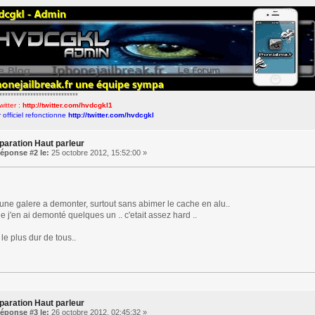
****************************
itter :
http://twitter.com/hvdcgkl1
 officiel refonctionne
http://twitter.com/hvdcgkl
paration Haut parleur
éponse #2 le:
25 octobre 2012, 15:52:00 »
 une galere a demonter, surtout sans abimer le cache en alu..
e j'en ai demonté quelques un .. c'etait assez hard ..
le plus dur de tous..
paration Haut parleur
éponse #3 le:
26 octobre 2012, 02:45:32 »