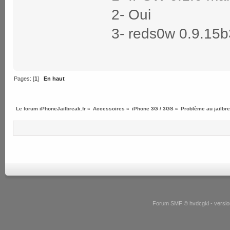
2- Oui
3- reds0w 0.9.15b
Pages: [
1
]
En haut
Le forum iPhoneJailbreak.fr
»
Accessoires
»
iPhone 3G / 3GS
»
Problème au jailbr
Forum SMF © hvdcgkl - version 