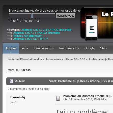
Bienvenue,
Invité
. Merci de
vous connecter
ou de
vous inscrire
.
08 août 2026, 15:03:39
Nouvelles:
Jailbreak iOS 8.1.3 à 8.4 TAIG disponible
===>
Jailbreak iOS 7.1.x PANGU disponible
===>
Tableau des jailbreak(s)
===>
Jailbreak iOS 6.1/6.1.1/6.1.2
Accueil
Aide
Identifiez-vous
Inscrivez-vous
Google
Stats
Le forum iPhoneJailbreak.fr
»
Accessoires
»
iPhone 3G / 3GS
»
Problème au jailbr
Pages: [
1
]
En bas
Auteur
Sujet: Problème au jailbreak iPhone 3GS (Lu
0 Membres et 1 Invité sur ce sujet
Problème au jailbreak iPhone 3GS
fouad-fg
«
le:
22 décembre 2014, 15:09:09 »
Invité
J'ai un problème: