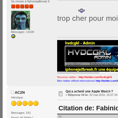
Se shoote à l'iphonejailbreak.fr
trop cher pour moi.
Messages: 13109
****************************************
Nouveau twitter :
http://twitter.com/hvdcgkl1
Mon twitter officiel refonctionne
http://twitter.com
Qui a acheté une Apple Watch ?
AC2N
«
Réponse #4 le:
20 mai 2016, 16:07:34
Héroïque
Citation de: Fabinio
Messages: 541
Assez de Haine !