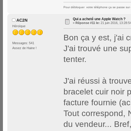
Pour débloquer votre téléphone ça se passe sur 
Qui a acheté une Apple Watch ?
AC2N
«
Réponse #11 le:
21 juin 2016, 13:28:5
Héroïque
Bon ça y est, j'ai 
Messages: 541
J'ai trouvé une su
Assez de Haine !
tenter.
J'ai réussi à tro
bracelet cuir noir
facture fournie (ac
Tout correspond, N
du vendeur... Bref,