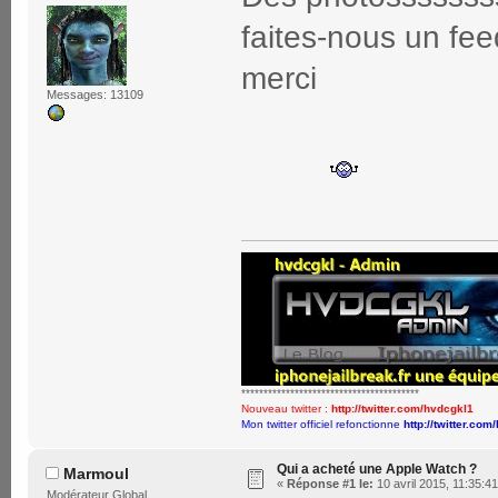
faites-nous un fee
merci
Messages: 13109
****************************************
Nouveau twitter :
http://twitter.com/hvdcgkl1
Mon twitter officiel refonctionne
http://twitter.com
Qui a acheté une Apple Watch ?
Marmoul
«
Réponse #1 le:
10 avril 2015, 11:35:41
Modérateur Global