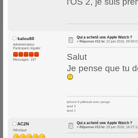
l'OS 2, je suis pre
Qui a acheté une Apple Watch ?
kalou60
«
Réponse #12 le:
22 juin 2016, 09:50:0
Administrateur
Participant régulier
Salut
Messages: 197
Je pense que tu do
iphone 6 jailbreak avec pangu
ipad 3
ipad 1
Qui a acheté une Apple Watch ?
AC2N
«
Réponse #13 le:
29 juin 2016, 16:27:1
Héroïque