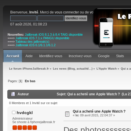
Bienvenue,
Invité
. Merci de
vous connecter
ou de
vous inscrire
.
07 août 2026, 01:08:23
Nouvelles:
Jailbreak iOS 8.1.3 à 8.4 TAIG disponible
===>
Jailbreak iOS 7.1.x PANGU disponible
===>
Tableau des jailbreak(s)
===>
Jailbreak iOS 6.1/6.1.1/6.1.2
Accueil
Aide
Identifiez-vous
Inscrivez-vous
Google
Stats
Le forum iPhoneJailbreak.fr
»
Les news (Blog, actualité...)
»
L'Apple Watch
»
Qui a 
Pages: [
1
]
En bas
Auteur
Sujet: Qui a acheté une Apple Watch ? (Lu 2
0 Membres et 1 Invité sur ce sujet
Qui a acheté une Apple Watch ?
hvdcgkl
«
le:
09 avril 2015, 22:04:37 »
Administrateur
Se shoote à l'iphonejailbreak.fr
Des photosssssss