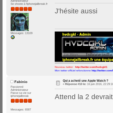
Administrateur
Se shoote à l'iphonejailbreak.fr
J'hésite aussi
Messages: 13109
****************************************
Nouveau twitter :
http://twitter.com/hvdcgkl1
Mon twitter officiel refonctionne
http://twitter.com
Qui a acheté une Apple Watch ?
Fabinio
«
Réponse #10 le:
16 juin 2016, 22:29:1
Passionné
Administrateur
Passe sa vie sur
Attend la 2 devrai
iphonejailbreak
Messages: 6587