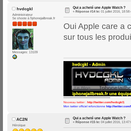
Qui a acheté une Apple Watch ?
hvdcgkl
«
Réponse #14 le:
01 juillet 2016, 18:58
Administrateur
Se shoote à l'iphonejailbreak.fr
Oui Apple care a 
sur tous les produit
Messages: 13109
****************************************
Nouveau twitter :
http://twitter.com/hvdcgkl1
Mon twitter officiel refonctionne
http://twitter.com
Qui a acheté une Apple Watch ?
AC2N
«
Réponse #15 le:
04 juillet 2016, 13:47
Héroïque