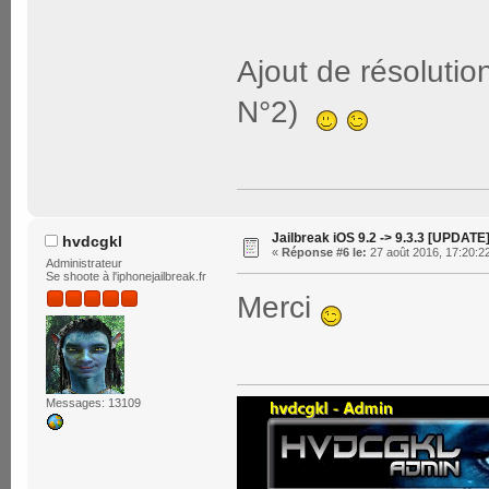
Ajout de résoluti
N°2)
Jailbreak iOS 9.2 -> 9.3.3 [UPDATE
hvdcgkl
«
Réponse #6 le:
27 août 2016, 17:20:2
Administrateur
Se shoote à l'iphonejailbreak.fr
Merci
Messages: 13109