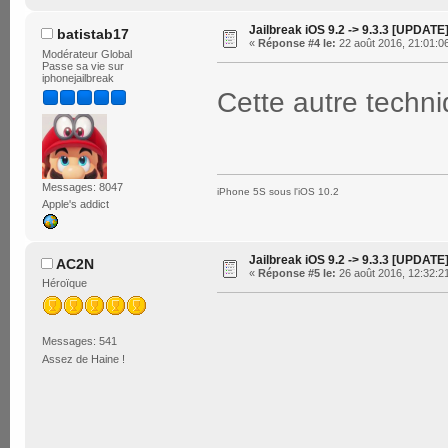
Jailbreak iOS 9.2 -> 9.3.3 [UPDATE
batistab17
«
Réponse #4 le:
22 août 2016, 21:01:0
Modérateur Global
Passe sa vie sur
iphonejailbreak
Cette autre techni
Messages: 8047
iPhone 5S sous l'iOS 10.2
Apple's addict
Jailbreak iOS 9.2 -> 9.3.3 [UPDATE
AC2N
«
Réponse #5 le:
26 août 2016, 12:32:2
Héroïque
Messages: 541
Assez de Haine !