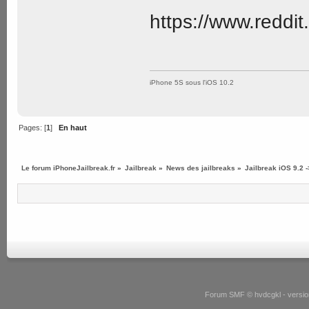
https://www.reddi
iPhone 5S sous l'iOS 10.2
Pages: [
1
]
En haut
Le forum iPhoneJailbreak.fr
»
Jailbreak
»
News des jailbreaks
»
Jailbreak iOS 9.2 
Forum SMF © hvdcgkl - version 