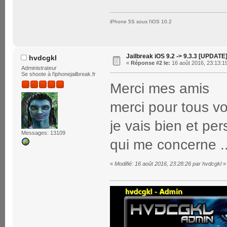
iPhone 5S sous l'iOS 10.2
Jailbreak iOS 9.2 -> 9.3.3 [UPDATE
hvdcgkl
«
Réponse #2 le:
16 août 2016, 23:13:1
Administrateur
Se shoote à l'iphonejailbreak.fr
Merci mes amis
merci pour tous 
je vais bien et pe
Messages: 13109
qui me concerne ..
«
Modifié: 16 août 2016, 23:28:26 par hvdcgkl
»