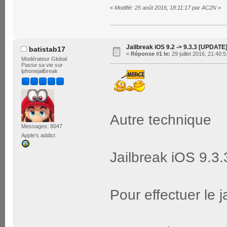
«
Modifié: 25 août 2016, 18:11:17 par AC2N
»
Jailbreak iOS 9.2 -> 9.3.3 [UPDATE
batistab17
«
Réponse #1 le:
29 juillet 2016, 21:40:5
Modérateur Global
Passe sa vie sur
iphonejailbreak
Autre technique
Messages: 8047
Apple's addict
Jailbreak iOS 9.3
Pour effectuer le j