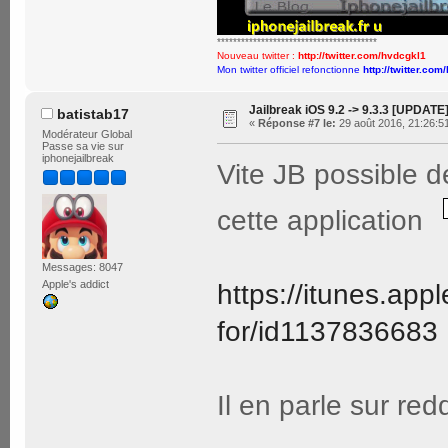
****************************************
Nouveau twitter :
http://twitter.com/hvdcgkl1
Mon twitter officiel refonctionne
http://twitter.com
Jailbreak iOS 9.2 -> 9.3.3 [UPDATE
batistab17
«
Réponse #7 le:
29 août 2016, 21:26:5
Modérateur Global
Passe sa vie sur
iphonejailbreak
Vite JB possible de
cette application
Messages: 8047
Apple's addict
https://itunes.appl
for/id1137836683
Il en parle sur redd