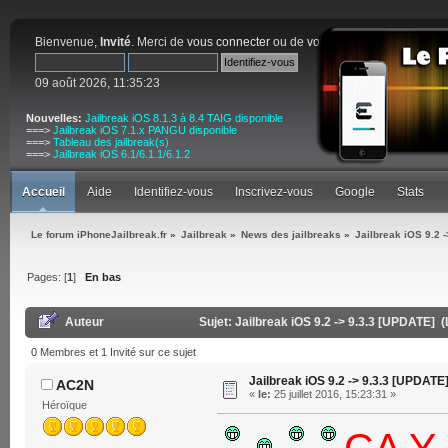
Bienvenue,
Invité
. Merci de
vous connecter
ou de
vous inscrire
.
09 août 2026, 11:35:23
Nouvelles:
Jailbreak iOS 8.1.3 à 8.4 TAIG disponible
===>
Jailbreak iOS 7.1.x PANGU disponible
===>
Tableau des jailbreak(s)
===>
Jailbreak iOS 6.1/6.1.1/6.1.2
Accueil
Aide
Identifiez-vous
Inscrivez-vous
Google
Stats
Le forum iPhoneJailbreak.fr
»
Jailbreak
»
News des jailbreaks
»
Jailbreak iOS 9.2 
Pages: [
1
]
En bas
Auteur
Sujet: Jailbreak iOS 9.2 -> 9.3.3 [UPDATE] (
0 Membres et 1 Invité sur ce sujet
Jailbreak iOS 9.2 -> 9.3.3 [UPDATE
AC2N
«
le:
25 juillet 2016, 15:23:31 »
Héroïque