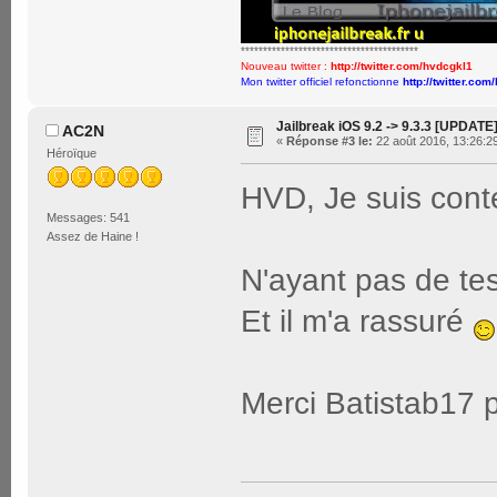
****************************************
Nouveau twitter :
http://twitter.com/hvdcgkl1
Mon twitter officiel refonctionne
http://twitter.com
Jailbreak iOS 9.2 -> 9.3.3 [UPDATE
AC2N
«
Réponse #3 le:
22 août 2016, 13:26:2
Héroïque
HVD, Je suis conte
Messages: 541
Assez de Haine !
N'ayant pas de tes
Et il m'a rassuré
Merci Batistab17 