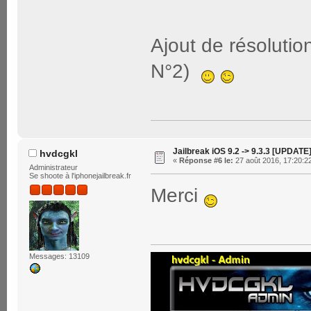
Ajout de résoluti
N°2)
Jailbreak iOS 9.2 -> 9.3.3 [UPDATE
hvdcgkl
«
Réponse #6 le:
27 août 2016, 17:20:2
Administrateur
Se shoote à l'iphonejailbreak.fr
Merci
Messages: 13109