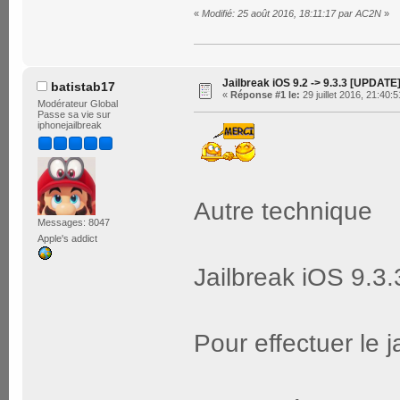
«
Modifié: 25 août 2016, 18:11:17 par AC2N
»
Jailbreak iOS 9.2 -> 9.3.3 [UPDATE
batistab17
«
Réponse #1 le:
29 juillet 2016, 21:40:5
Modérateur Global
Passe sa vie sur
iphonejailbreak
Autre technique
Messages: 8047
Apple's addict
Jailbreak iOS 9.3
Pour effectuer le j