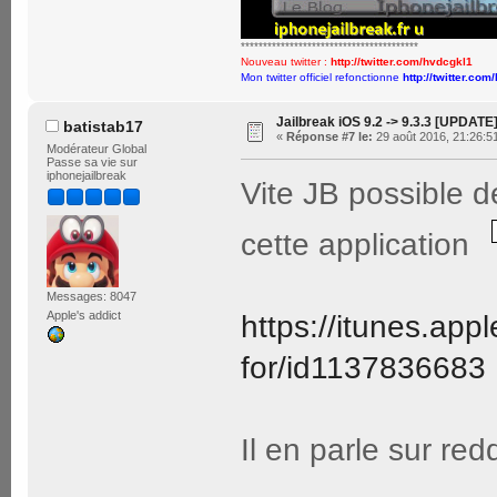
****************************************
Nouveau twitter :
http://twitter.com/hvdcgkl1
Mon twitter officiel refonctionne
http://twitter.com
Jailbreak iOS 9.2 -> 9.3.3 [UPDATE
batistab17
«
Réponse #7 le:
29 août 2016, 21:26:5
Modérateur Global
Passe sa vie sur
iphonejailbreak
Vite JB possible de
cette application
Messages: 8047
Apple's addict
https://itunes.appl
for/id1137836683
Il en parle sur redd