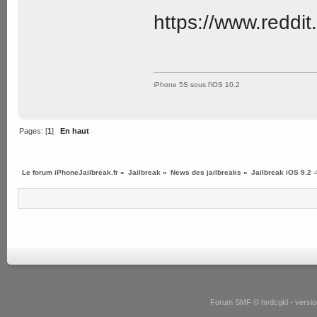
https://www.reddi
iPhone 5S sous l'iOS 10.2
Pages: [
1
]
En haut
Le forum iPhoneJailbreak.fr
»
Jailbreak
»
News des jailbreaks
»
Jailbreak iOS 9.2 
Forum SMF © hvdcgkl - version 