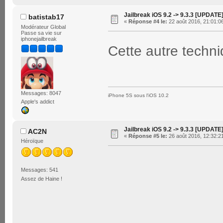
Jailbreak iOS 9.2 -> 9.3.3 [UPDATE
batistab17
«
Réponse #4 le:
22 août 2016, 21:01:0
Modérateur Global
Passe sa vie sur
iphonejailbreak
Cette autre techni
Messages: 8047
iPhone 5S sous l'iOS 10.2
Apple's addict
Jailbreak iOS 9.2 -> 9.3.3 [UPDATE
AC2N
«
Réponse #5 le:
26 août 2016, 12:32:2
Héroïque
Messages: 541
Assez de Haine !