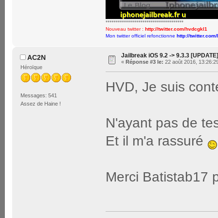
****************************************
Nouveau twitter :
http://twitter.com/hvdcgkl1
Mon twitter officiel refonctionne
http://twitter.com
Jailbreak iOS 9.2 -> 9.3.3 [UPDATE
AC2N
«
Réponse #3 le:
22 août 2016, 13:26:2
Héroïque
HVD, Je suis conte
Messages: 541
Assez de Haine !
N'ayant pas de tes
Et il m'a rassuré
Merci Batistab17 