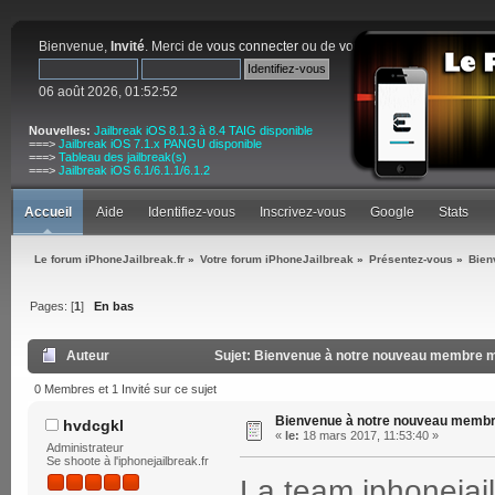
Bienvenue,
Invité
. Merci de
vous connecter
ou de
vous inscrire
.
06 août 2026, 01:52:52
Nouvelles:
Jailbreak iOS 8.1.3 à 8.4 TAIG disponible
===>
Jailbreak iOS 7.1.x PANGU disponible
===>
Tableau des jailbreak(s)
===>
Jailbreak iOS 6.1/6.1.1/6.1.2
Accueil
Aide
Identifiez-vous
Inscrivez-vous
Google
Stats
Le forum iPhoneJailbreak.fr
»
Votre forum iPhoneJailbreak
»
Présentez-vous
»
Bien
Pages: [
1
]
En bas
Auteur
Sujet: Bienvenue à notre nouveau membre m
0 Membres et 1 Invité sur ce sujet
Bienvenue à notre nouveau memb
hvdcgkl
«
le:
18 mars 2017, 11:53:40 »
Administrateur
Se shoote à l'iphonejailbreak.fr
La team iphonejail