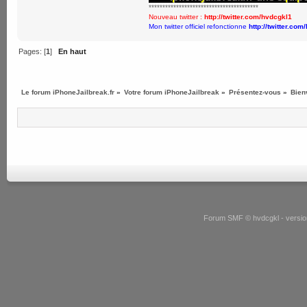
****************************************
Nouveau twitter :
http://twitter.com/hvdcgkl1
Mon twitter officiel refonctionne
http://twitter.com
Pages: [
1
]
En haut
Le forum iPhoneJailbreak.fr
»
Votre forum iPhoneJailbreak
»
Présentez-vous
»
Bien
Forum SMF © hvdcgkl - version 