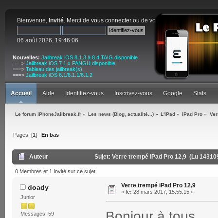
Bienvenue,
Invité
. Merci de
vous connecter
ou de
vous inscrire
.
06 août 2026, 19:46:06
Nouvelles:
Jailbreak iOS 8.1.3 à 8.4 TAIG disponible
===>
Jailbreak iOS 7.1.x PANGU disponible
===>
Tableau des jailbreak(s)
===>
Jailbreak iOS 6.1/6.1.1/6.1.2
Accueil
Aide
Identifiez-vous
Inscrivez-vous
Google
Stats
Le forum iPhoneJailbreak.fr
»
Les news (Blog, actualité...)
»
L'iPad
»
iPad Pro
»
Ver
Pages: [
1
]
En bas
Auteur
Sujet: Verre trempé iPad Pro 12,9 (Lu 143109
0 Membres et 1 Invité sur ce sujet
Verre trempé iPad Pro 12,9
doady
«
le:
28 mars 2017, 15:55:15 »
Junior
Bonjour à tous,
Messages: 59