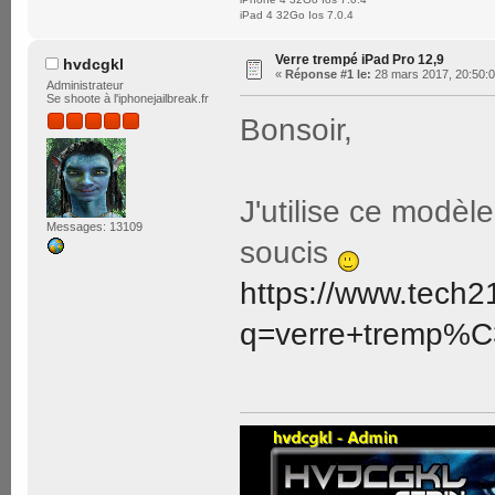
iPad 4 32Go Ios 7.0.4
Verre trempé iPad Pro 12,9
hvdcgkl
«
Réponse #1 le:
28 mars 2017, 20:50:0
Administrateur
Se shoote à l'iphonejailbreak.fr
Bonsoir,
J'utilise ce modèl
Messages: 13109
soucis
https://www.tech21
q=verre+tremp%