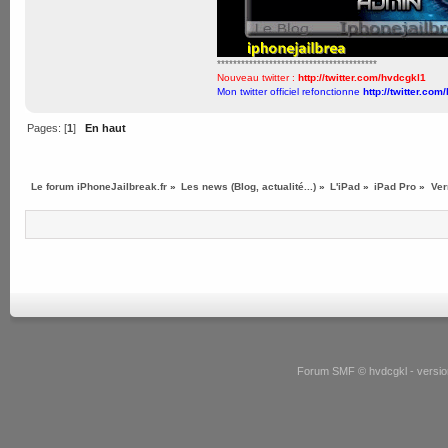
****************************************
Nouveau twitter :
http://twitter.com/hvdcgkl1
Mon twitter officiel refonctionne
http://twitter.com
Pages: [
1
]
En haut
Le forum iPhoneJailbreak.fr
»
Les news (Blog, actualité...)
»
L'iPad
»
iPad Pro
»
Ver
Forum SMF © hvdcgkl - version 