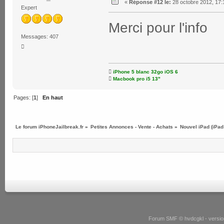
«
Réponse #12 le:
28 octobre 2012, 17:
Expert
Merci pour l'info
Messages: 407


iPhone 5 blanc 32go iOS 6

Macbook pro i5 13"
Pages: [
1
]
En haut
Le forum iPhoneJailbreak.fr
»
Petites Annonces - Vente - Achats
»
Nouvel iPad (iPad
Forum SMF © hvdcgkl - version 