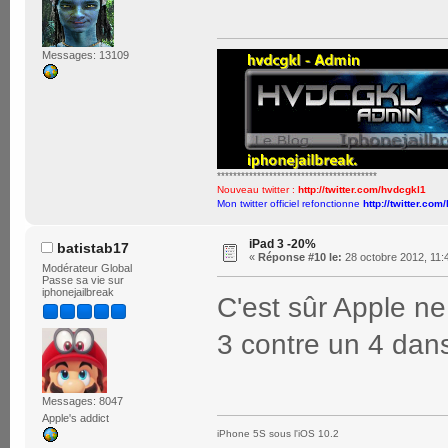
Messages: 13109
****************************************
Nouveau twitter :
http://twitter.com/hvdcgkl1
Mon twitter officiel refonctionne
http://twitter.com
iPad 3 -20%
batistab17
«
Réponse #10 le:
28 octobre 2012, 11:
Modérateur Global
Passe sa vie sur
iphonejailbreak
C'est sûr Apple ne
3 contre un 4 da
Messages: 8047
Apple's addict
iPhone 5S sous l'iOS 10.2