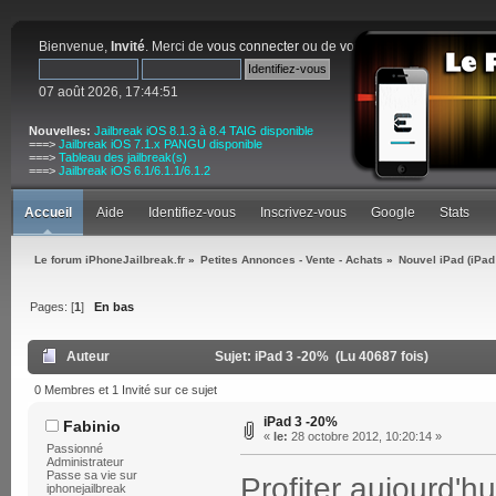
Bienvenue,
Invité
. Merci de
vous connecter
ou de
vous inscrire
.
07 août 2026, 17:44:51
Nouvelles:
Jailbreak iOS 8.1.3 à 8.4 TAIG disponible
===>
Jailbreak iOS 7.1.x PANGU disponible
===>
Tableau des jailbreak(s)
===>
Jailbreak iOS 6.1/6.1.1/6.1.2
Accueil
Aide
Identifiez-vous
Inscrivez-vous
Google
Stats
Le forum iPhoneJailbreak.fr
»
Petites Annonces - Vente - Achats
»
Nouvel iPad (iPad
Pages: [
1
]
En bas
Auteur
Sujet: iPad 3 -20% (Lu 40687 fois)
0 Membres et 1 Invité sur ce sujet
iPad 3 -20%
Fabinio
«
le:
28 octobre 2012, 10:20:14 »
Passionné
Administrateur
Passe sa vie sur
Profiter aujourd'h
iphonejailbreak