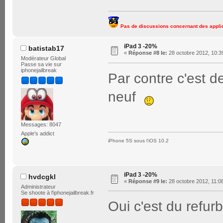
Pas de discussions concernant des applic
iPad 3 -20%
batistab17
«
Réponse #8 le:
28 octobre 2012, 10:3
Modérateur Global
Passe sa vie sur
iphonejailbreak
Par contre c'est d
neuf
Messages: 8047
Apple's addict
iPhone 5S sous l'iOS 10.2
iPad 3 -20%
hvdcgkl
«
Réponse #9 le:
28 octobre 2012, 11:0
Administrateur
Se shoote à l'iphonejailbreak.fr
Oui c'est du refur