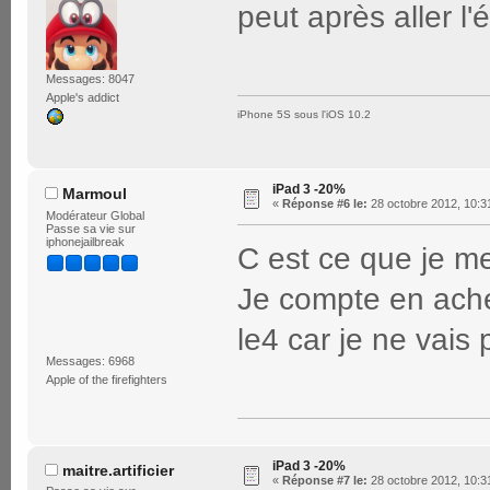
peut après aller l
Messages: 8047
Apple's addict
iPhone 5S sous l'iOS 10.2
iPad 3 -20%
Marmoul
«
Réponse #6 le:
28 octobre 2012, 10:3
Modérateur Global
Passe sa vie sur
iphonejailbreak
C est ce que je me
Je compte en ache
le4 car je ne vais
Messages: 6968
Apple of the firefighters
iPad 3 -20%
maitre.artificier
«
Réponse #7 le:
28 octobre 2012, 10:3