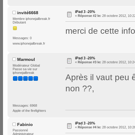
iPad 3 -20%
invité6668
«
Réponse #2 le:
28 octobre 2012, 10:2
Membre iphonejailbreak.fr
Débutant
merci de cette inf
Messages: 0
www.iphonejailbreak.fr
iPad 3 -20%
Marmoul
«
Réponse #3 le:
28 octobre 2012, 10:2
Modérateur Global
Passe sa vie sur
iphonejailbreak
Après il vaut peu 
non ??,
Messages: 6968
Apple of the firefighters
iPad 3 -20%
Fabinio
«
Réponse #4 le:
28 octobre 2012, 10:2
Passionné
Administrateur