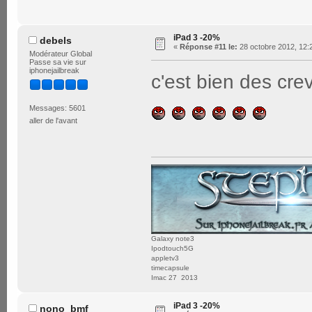
iPad 3 -20%
debels
«
Réponse #11 le:
28 octobre 2012, 12:
Modérateur Global
Passe sa vie sur
iphonejailbreak
c'est bien des cre
Messages: 5601
aller de l'avant
Galaxy note3
Ipodtouch5G
appletv3
timecapsule
Imac 27 2013
iPad 3 -20%
nono_bmf