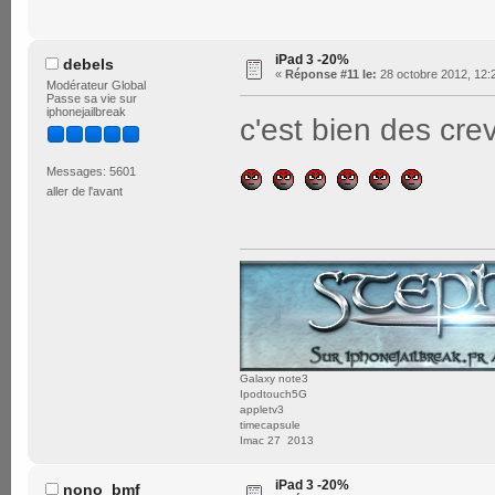
iPad 3 -20%
debels
«
Réponse #11 le:
28 octobre 2012, 12:
Modérateur Global
Passe sa vie sur
iphonejailbreak
c'est bien des cre
Messages: 5601
aller de l'avant
Galaxy note3
Ipodtouch5G
appletv3
timecapsule
Imac 27 2013
iPad 3 -20%
nono_bmf