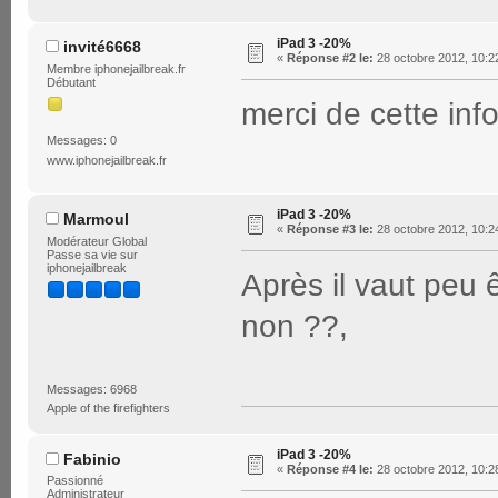
iPad 3 -20%
invité6668
«
Réponse #2 le:
28 octobre 2012, 10:2
Membre iphonejailbreak.fr
Débutant
merci de cette inf
Messages: 0
www.iphonejailbreak.fr
iPad 3 -20%
Marmoul
«
Réponse #3 le:
28 octobre 2012, 10:2
Modérateur Global
Passe sa vie sur
iphonejailbreak
Après il vaut peu 
non ??,
Messages: 6968
Apple of the firefighters
iPad 3 -20%
Fabinio
«
Réponse #4 le:
28 octobre 2012, 10:2
Passionné
Administrateur