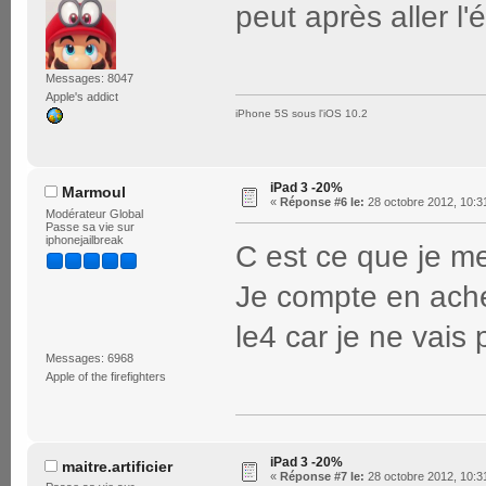
peut après aller l
Messages: 8047
Apple's addict
iPhone 5S sous l'iOS 10.2
iPad 3 -20%
Marmoul
«
Réponse #6 le:
28 octobre 2012, 10:3
Modérateur Global
Passe sa vie sur
iphonejailbreak
C est ce que je me
Je compte en ache
le4 car je ne vais
Messages: 6968
Apple of the firefighters
iPad 3 -20%
maitre.artificier
«
Réponse #7 le:
28 octobre 2012, 10:3