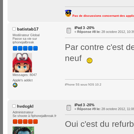
Pas de discussions concernant des applic
iPad 3 -20%
batistab17
«
Réponse #8 le:
28 octobre 2012, 10:3
Modérateur Global
Passe sa vie sur
iphonejailbreak
Par contre c'est d
neuf
Messages: 8047
Apple's addict
iPhone 5S sous l'iOS 10.2
iPad 3 -20%
hvdcgkl
«
Réponse #9 le:
28 octobre 2012, 11:0
Administrateur
Se shoote à l'iphonejailbreak.fr
Oui c'est du refur