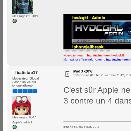
Messages: 13109
****************************************
Nouveau twitter :
http://twitter.com/hvdcgkl1
Mon twitter officiel refonctionne
http://twitter.com
iPad 3 -20%
batistab17
«
Réponse #10 le:
28 octobre 2012, 11:
Modérateur Global
Passe sa vie sur
iphonejailbreak
C'est sûr Apple ne
3 contre un 4 da
Messages: 8047
Apple's addict
iPhone 5S sous l'iOS 10.2