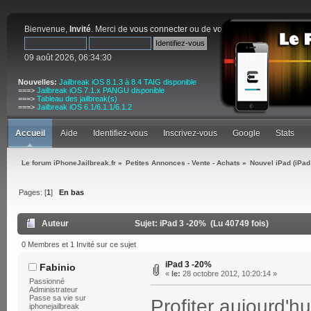
Bienvenue,
Invité
. Merci de
vous connecter
ou de
vous inscrire
.
09 août 2026, 06:34:30
Nouvelles:
Jailbreak iOS 8.1.3 à 8.4 TAIG disponible
===>
Jailbreak iOS 7.1.x PANGU disponible
===>
Tableau des jailbreak(s)
===>
Jailbreak iOS 6.1/6.1.1/6.1.2
Accueil
Aide
Identifiez-vous
Inscrivez-vous
Google
Stats
Le forum iPhoneJailbreak.fr
»
Petites Annonces - Vente - Achats
»
Nouvel iPad (iPad
Pages: [
1
]
En bas
Auteur
Sujet: iPad 3 -20% (Lu 40749 fois)
0 Membres et 1 Invité sur ce sujet
iPad 3 -20%
Fabinio
«
le:
28 octobre 2012, 10:20:14 »
Passionné
Administrateur
Passe sa vie sur
Profiter aujourd'h
iphonejailbreak