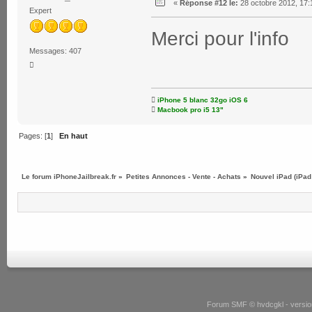
«
Réponse #12 le:
28 octobre 2012, 17:
Expert
Merci pour l'info
Messages: 407


iPhone 5 blanc 32go iOS 6

Macbook pro i5 13"
Pages: [
1
]
En haut
Le forum iPhoneJailbreak.fr
»
Petites Annonces - Vente - Achats
»
Nouvel iPad (iPad
Forum SMF © hvdcgkl - version 