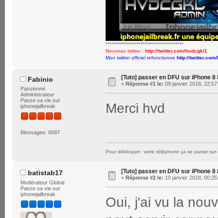
****************************************
Nouveau twitter :
http://twitter.com/hvdcgkl1
Mon twitter officiel refonctionne
http://twitter.com
[Tuto] passer en DFU sur iPhone 8 
Fabinio
«
Réponse #1 le:
09 janvier 2018, 22:57
Passionné
Administrateur
Passe sa vie sur
Merci hvd
iphonejailbreak
Messages: 6587
Pour débloquer votre téléphone ça se passe sur 
[Tuto] passer en DFU sur iPhone 8 
batistab17
«
Réponse #2 le:
10 janvier 2018, 00:25
Modérateur Global
Passe sa vie sur
iphonejailbreak
Oui, j'ai vu la nou