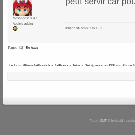
peut servir car po
Messages: 8047
Apple's addict
iPhone 5S sous l'iOS 10.2
Pages: [
1
]
En haut
Le forum iPhoneJailbreak.fr
»
Jailbreak
»
Tutos
»
[Tuto] passer en DFU sur iPhone 8
Forum SMF © hvdcgkl - version 