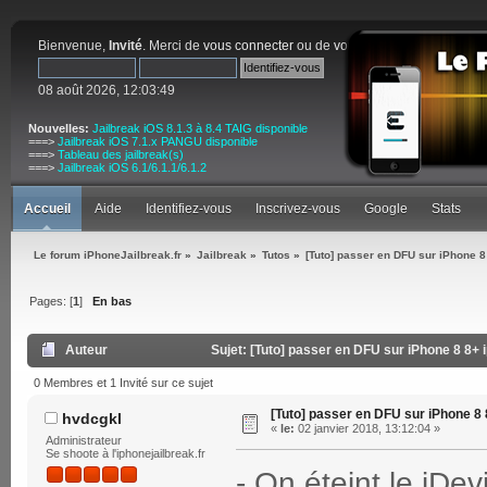
Bienvenue,
Invité
. Merci de
vous connecter
ou de
vous inscrire
.
08 août 2026, 12:03:49
Nouvelles:
Jailbreak iOS 8.1.3 à 8.4 TAIG disponible
===>
Jailbreak iOS 7.1.x PANGU disponible
===>
Tableau des jailbreak(s)
===>
Jailbreak iOS 6.1/6.1.1/6.1.2
Accueil
Aide
Identifiez-vous
Inscrivez-vous
Google
Stats
Le forum iPhoneJailbreak.fr
»
Jailbreak
»
Tutos
»
[Tuto] passer en DFU sur iPhone 8
Pages: [
1
]
En bas
Auteur
Sujet: [Tuto] passer en DFU sur iPhone 8 8+ 
0 Membres et 1 Invité sur ce sujet
[Tuto] passer en DFU sur iPhone 8 
hvdcgkl
«
le:
02 janvier 2018, 13:12:04 »
Administrateur
Se shoote à l'iphonejailbreak.fr
- On éteint le iDev