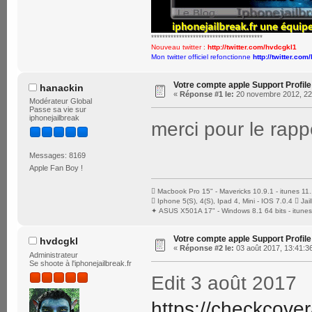
****************************************
Nouveau twitter :
http://twitter.com/hvdcgkl1
Mon twitter officiel refonctionne
http://twitter.com
Votre compte apple Support Profile
hanackin
«
Réponse #1 le:
20 novembre 2012, 22
Modérateur Global
Passe sa vie sur
iphonejailbreak
merci pour le rap
Messages: 8169
Apple Fan Boy !
 Macbook Pro 15" - Mavericks 10.9.1 - itunes 11.
 Iphone 5(S), 4(S), Ipad 4, Mini - IOS 7.0.4  J
✦ ASUS X501A 17" - Windows 8.1 64 bits - itunes
Votre compte apple Support Profile
hvdcgkl
«
Réponse #2 le:
03 août 2017, 13:41:3
Administrateur
Se shoote à l'iphonejailbreak.fr
Edit 3 août 2017
https://checkcove