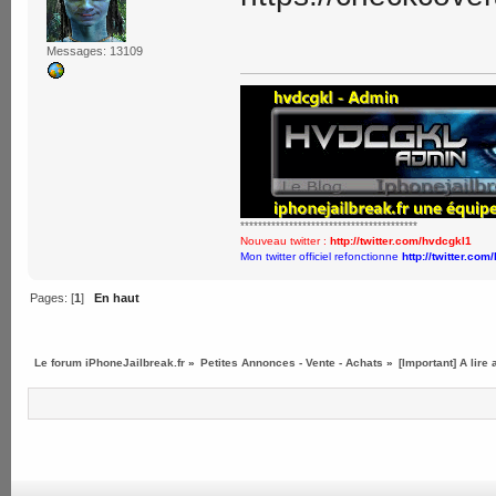
Messages: 13109
****************************************
Nouveau twitter :
http://twitter.com/hvdcgkl1
Mon twitter officiel refonctionne
http://twitter.com
Pages: [
1
]
En haut
Le forum iPhoneJailbreak.fr
»
Petites Annonces - Vente - Achats
»
[Important] A lire