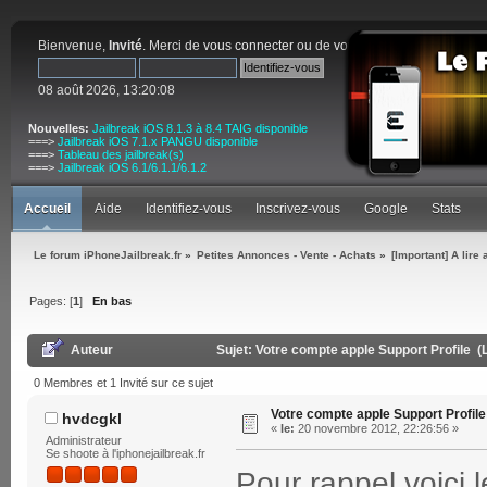
Bienvenue,
Invité
. Merci de
vous connecter
ou de
vous inscrire
.
08 août 2026, 13:20:08
Nouvelles:
Jailbreak iOS 8.1.3 à 8.4 TAIG disponible
===>
Jailbreak iOS 7.1.x PANGU disponible
===>
Tableau des jailbreak(s)
===>
Jailbreak iOS 6.1/6.1.1/6.1.2
Accueil
Aide
Identifiez-vous
Inscrivez-vous
Google
Stats
Le forum iPhoneJailbreak.fr
»
Petites Annonces - Vente - Achats
»
[Important] A lire
Pages: [
1
]
En bas
Auteur
Sujet: Votre compte apple Support Profile (
0 Membres et 1 Invité sur ce sujet
Votre compte apple Support Profile
hvdcgkl
«
le:
20 novembre 2012, 22:26:56 »
Administrateur
Se shoote à l'iphonejailbreak.fr
Pour rappel voici l