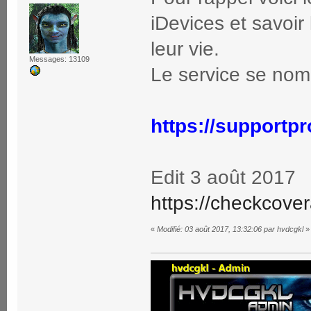
iDevices et savoir 
leur vie.
Messages: 13109
Le service se n
https://supportpr
Edit 3 août 2017
https://checkcove
«
Modifié: 03 août 2017, 13:32:06 par hvdcgkl
»