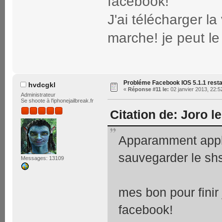
facebook!
J'ai télécharger l
marche! je peut l
Probléme Facebook IOS 5.1.1 rest
hvdcgkl
«
Réponse #11 le:
02 janvier 2013, 22:5
Administrateur
Se shoote à l'iphonejailbreak.fr
Citation de: Joro l
Apparamment apple
sauvegarder le shs
Messages: 13109
mes bon pour finir
facebook!