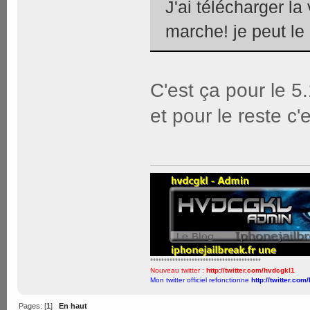
J'ai télécharger l
marche! je peut le
C'est ça pour le 5
et pour le reste c'
****************************************
Nouveau twitter :
http://twitter.com/hvdcgkl1
Mon twitter officiel refonctionne
http://twitter.com
Pages: [
1
]
En haut