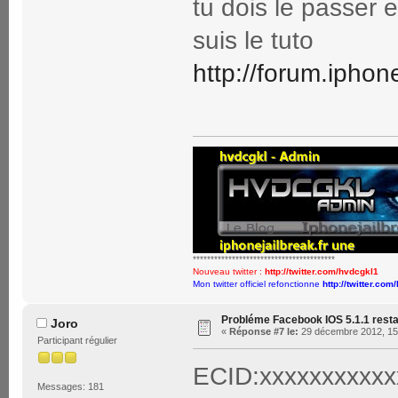
tu dois le passe
suis le tuto
http://forum.ipho
****************************************
Nouveau twitter :
http://twitter.com/hvdcgkl1
Mon twitter officiel refonctionne
http://twitter.com
Probléme Facebook IOS 5.1.1 rest
Joro
«
Réponse #7 le:
29 décembre 2012, 15
Participant régulier
ECID:xxxxxxxxxxx
Messages: 181