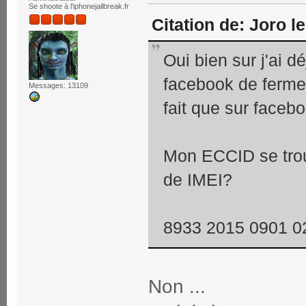
Se shoote à l'iphonejailbreak.fr
Citation de: Joro 
Oui bien sur j'ai d
facebook de fermer 
Messages: 13109
fait que sur face
Mon ECCID se trou
de IMEI?
8933 2015 0901 0
Non ...