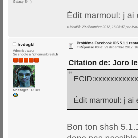
Galaxy S4 :)
Édit marmoul: j a
«
Modifié: 29 décembre 2012, 16:05:47 par Ma
Probléme Facebook IOS 5.1.1 rest
hvdcgkl
«
Réponse #8 le:
29 décembre 2012, 16
Administrateur
Se shoote à l'iphonejailbreak.fr
Citation de: Joro 
ECID:xxxxxxxxxx
Messages: 13109
Édit marmoul: j a
Bon ton shsh 5.1.