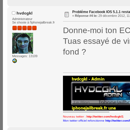
Probléme Facebook IOS 5.1.1 rest
hvdcgkl
«
Réponse #4 le:
29 décembre 2012, 11
Administrateur
Se shoote à l'iphonejailbreak.fr
Donne-moi ton ECI
Tuas essayé de vi
fond ?
Messages: 13109
****************************************
Nouveau twitter :
http://twitter.com/hvdcgkl1
Mon twitter officiel refonctionne
http://twitter.com