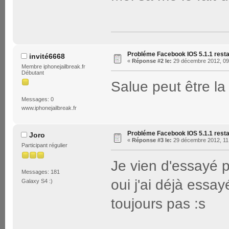
Probléme Facebook IOS 5.1.1 rest
invité6668
«
Réponse #2 le:
29 décembre 2012, 09
Membre iphonejailbreak.fr
Débutant
Salue peut être la v
Messages: 0
www.iphonejailbreak.fr
Probléme Facebook IOS 5.1.1 rest
Joro
«
Réponse #3 le:
29 décembre 2012, 11
Participant régulier
Je vien d'essayé p
Messages: 181
oui j'ai déjà essa
Galaxy S4 :)
toujours pas :s