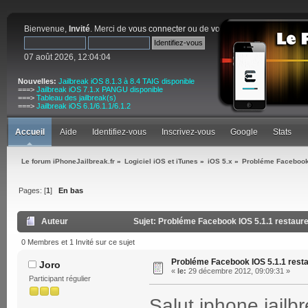
Bienvenue,
Invité
. Merci de
vous connecter
ou de
vous inscrire
.
07 août 2026, 12:04:04
Nouvelles:
Jailbreak iOS 8.1.3 à 8.4 TAIG disponible
===>
Jailbreak iOS 7.1.x PANGU disponible
===>
Tableau des jailbreak(s)
===>
Jailbreak iOS 6.1/6.1.1/6.1.2
Accueil
Aide
Identifiez-vous
Inscrivez-vous
Google
Stats
Le forum iPhoneJailbreak.fr
»
Logiciel iOS et iTunes
»
iOS 5.x
»
Probléme Facebook 
Pages: [
1
]
En bas
Auteur
Sujet: Probléme Facebook IOS 5.1.1 restaure
0 Membres et 1 Invité sur ce sujet
Probléme Facebook IOS 5.1.1 rest
Joro
«
le:
29 décembre 2012, 09:09:31 »
Participant régulier
Salut iphone jailb