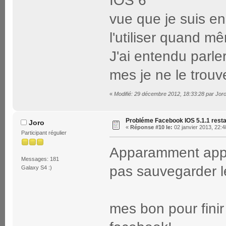
IOS 6
vue que je suis en 
l'utiliser quand m
J'ai entendu parl
mes je ne le trouv
«
Modifié: 29 décembre 2012, 18:33:28 par Jor
Probléme Facebook IOS 5.1.1 rest
Joro
«
Réponse #10 le:
02 janvier 2013, 22:4
Participant régulier
Apparamment apple
Messages: 181
pas sauvegarder le
Galaxy S4 :)
mes bon pour finir