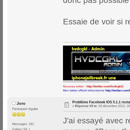
donc pas possible
Essaie de voir si 
****************************************
Nouveau twitter :
http://twitter.com/hvdcgkl1
Mon twitter officiel refonctionne
http://twitter.com
Probléme Facebook IOS 5.1.1 rest
Joro
«
Réponse #9 le:
29 décembre 2012, 16
Participant régulier
J'ai essayé avec 
Messages: 181
Galaxy S4 :)