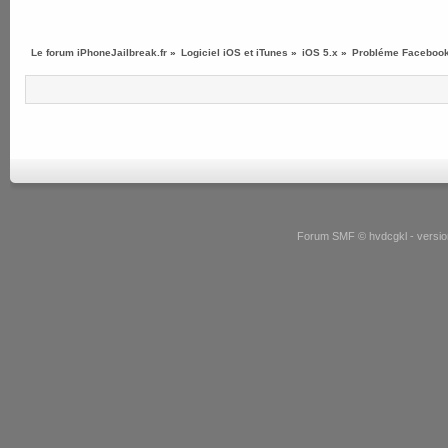
Le forum iPhoneJailbreak.fr
»
Logiciel iOS et iTunes
»
iOS 5.x
»
Probléme Facebook 
Forum SMF © hvdcgkl - version 