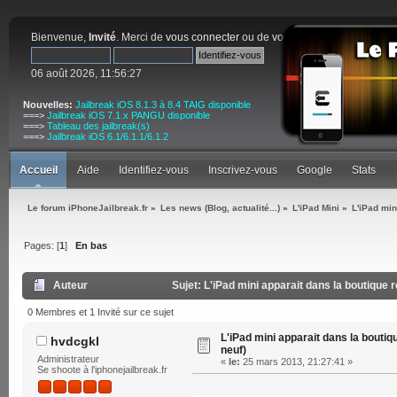
Bienvenue,
Invité
. Merci de
vous connecter
ou de
vous inscrire
.
06 août 2026, 11:56:27
Nouvelles:
Jailbreak iOS 8.1.3 à 8.4 TAIG disponible
===>
Jailbreak iOS 7.1.x PANGU disponible
===>
Tableau des jailbreak(s)
===>
Jailbreak iOS 6.1/6.1.1/6.1.2
Accueil
Aide
Identifiez-vous
Inscrivez-vous
Google
Stats
Le forum iPhoneJailbreak.fr
»
Les news (Blog, actualité...)
»
L'iPad Mini
»
L'iPad min
Pages: [
1
]
En bas
Auteur
Sujet: L'iPad mini apparait dans la boutique 
0 Membres et 1 Invité sur ce sujet
L'iPad mini apparait dans la boutiq
hvdcgkl
neuf)
Administrateur
«
le:
25 mars 2013, 21:27:41 »
Se shoote à l'iphonejailbreak.fr