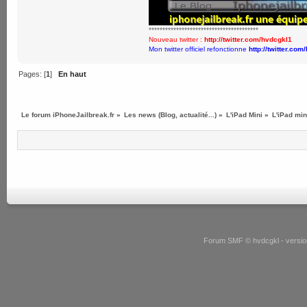
****************************************
Nouveau twitter :
http://twitter.com/hvdcgkl1
Mon twitter officiel refonctionne
http://twitter.com
Pages: [
1
]
En haut
Le forum iPhoneJailbreak.fr
»
Les news (Blog, actualité...)
»
L'iPad Mini
»
L'iPad min
Forum SMF © hvdcgkl - version 