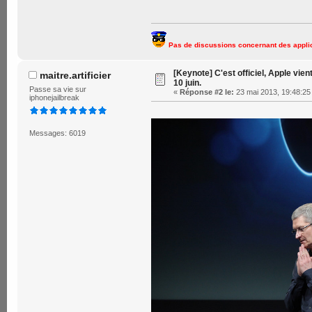
Pas de discussions concernant des applic
[Keynote] C'est officiel, Apple vien
maitre.artificier
10 juin.
Passe sa vie sur
«
Réponse #2 le:
23 mai 2013, 19:48:25
iphonejailbreak
Messages: 6019