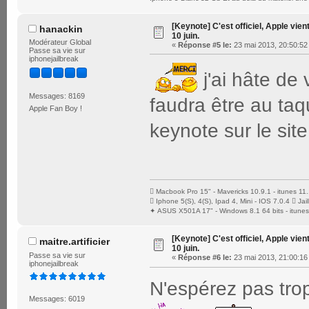
[Keynote] C'est officiel, Apple vien
hanackin
10 juin.
Modérateur Global
«
Réponse #5 le:
23 mai 2013, 20:50:52
Passe sa vie sur
iphonejailbreak
j'ai hâte de 
Messages: 8169
faudra être au taq
Apple Fan Boy !
keynote sur le sit
 Macbook Pro 15" - Mavericks 10.9.1 - itunes 11.
 Iphone 5(S), 4(S), Ipad 4, Mini - IOS 7.0.4  J
✦ ASUS X501A 17" - Windows 8.1 64 bits - itunes
[Keynote] C'est officiel, Apple vien
maitre.artificier
10 juin.
Passe sa vie sur
«
Réponse #6 le:
23 mai 2013, 21:00:16
iphonejailbreak
N'espérez pas trop
Messages: 6019