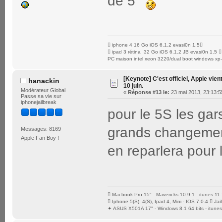
de 5'
 iphone 4 16 Go iOS 6.1.2 evasi0n 1.5
 ipad 3 rétina 32 Go iOS 6.1.2 JB evasi0n 1.5 
PC maison intel xeon 3220/dual boot windows xp
[Keynote] C'est officiel, Apple vien
hanackin
10 juin.
Modérateur Global
«
Réponse #13 le:
23 mai 2013, 23:13:5
Passe sa vie sur
iphonejailbreak
pour le 5S les ga
grands changemen
Messages: 8169
Apple Fan Boy !
en reparlera pour 
 Macbook Pro 15" - Mavericks 10.9.1 - itunes 11.
 Iphone 5(S), 4(S), Ipad 4, Mini - IOS 7.0.4  J
✦ ASUS X501A 17" - Windows 8.1 64 bits - itunes