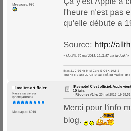
Ça y'est Apple a c
Messages: 995
l'heure n'est pas e
qu'elle débute a 1
Source:
http://all
«
Modifié: 30 mai 2013, 12:11:57 par hvdcgkl
»
iMac 21 2.5GHz Intel Core i5 OSX 10.8.2
Iphone 5 Blanc 32 Gb Et au delà du matériel une 
[Keynote] C'est officiel, Apple vien
maitre.artificier
10 juin.
Passe sa vie sur
«
Réponse #1 le:
23 mai 2013, 19:38:51
iphonejailbreak
Merci pour l'info 
Messages: 6019
blog.