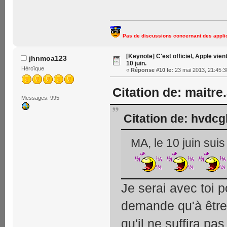
Pas de discussions concernant des applic
[Keynote] C'est officiel, Apple vien
jhnmoa123
10 juin.
Héroïque
«
Réponse #10 le:
23 mai 2013, 21:45:3
Citation de: maitre.
Messages: 995
Citation de: hvdcg
MA, le 10 juin suis
Je serai avec toi po
demande qu'à être 
qu'il ne suffira pa