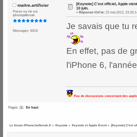
[Keynote] C'est officiel, Apple vien
maitre.artificier
10 juin.
Passe sa vie sur
«
Réponse #14 le:
23 mai 2013, 23:20:1
iphonejailbreak
Je savais que tu 
Messages: 6019
En effet, pas de 
l'iPhone 6, l'anné
Pas de discussions concernant des applic
Pages: [
1
]
En haut
Le forum iPhoneJailbreak.fr
»
Keynote
»
Keynote et Apple Event
»
[Keynote] C'est o