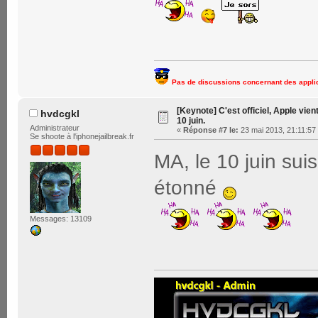
Pas de discussions concernant des applic
[Keynote] C'est officiel, Apple vien
hvdcgkl
10 juin.
Administrateur
«
Réponse #7 le:
23 mai 2013, 21:11:57
Se shoote à l'iphonejailbreak.fr
MA, le 10 juin suis
étonné
Messages: 13109