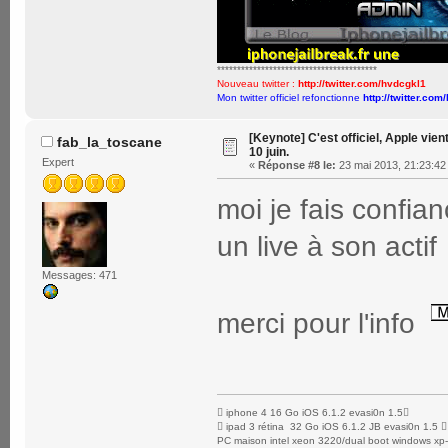
****************************************
Nouveau twitter :
http://twitter.com/hvdcgkl1
Mon twitter officiel refonctionne
http://twitter.com
[Keynote] C'est officiel, Apple vien
fab_la_toscane
10 juin.
Expert
«
Réponse #8 le:
23 mai 2013, 21:23:42
moi je fais confia
un live à son acti
Messages: 471
merci pour l'info
 iphone 4 16 Go iOS 6.1.2 evasi0n 1.5
 ipad 3 rétina 32 Go iOS 6.1.2 JB evasi0n 1.5 
PC maison intel xeon 3220/dual boot windows xp