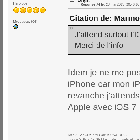
10 juin.
Héroïque
«
Réponse #4 le:
23 mai 2013, 20:46:10
Citation de: Marmo
Messages: 995
J'attend surtout l
Merci de l'info
Idem je ne me pos
iPhone car mon iP
revanche j'attend
Apple avec iOS 
iMac 21 2.5GHz Intel Core i5 OSX 10.8.2
Iphone 5 Blanc 32 Gb Et au delà du matériel une 