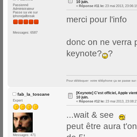
10 juin.
Passionné
«
Réponse #11 le:
23 mai 2013, 23:06:1
Administrateur
Passe sa vie sur
iphonejailbreak
merci pour l'info
Messages: 6587
donc on ne verra 
keynote?
?
Pour débloquer votre téléphone ça se passe sur 
[Keynote] C'est officiel, Apple vien
fab_la_toscane
10 juin.
Expert
«
Réponse #12 le:
23 mai 2013, 23:08:2
...wait & see
peut être aura t'
Messages: 471