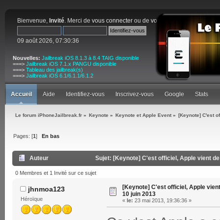
Bienvenue,
Invité
. Merci de
vous connecter
ou de
vous inscrire
.
09 août 2026, 07:30:36
Nouvelles:
Jailbreak iOS 8.1.3 à 8.4 TAIG disponible
===>
Jailbreak iOS 7.1.x PANGU disponible
===>
Tableau des jailbreak(s)
===>
Jailbreak iOS 6.1/6.1.1/6.1.2
Accueil
Aide
Identifiez-vous
Inscrivez-vous
Google
Stats
Le forum iPhoneJailbreak.fr
»
Keynote
»
Keynote et Apple Event
»
[Keynote] C'est o
Pages: [
1
]
En bas
Auteur
Sujet: [Keynote] C'est officiel, Apple vient d
0 Membres et 1 Invité sur ce sujet
[Keynote] C'est officiel, Apple vien
jhnmoa123
10 juin 2013
Héroïque
«
le:
23 mai 2013, 19:36:36 »