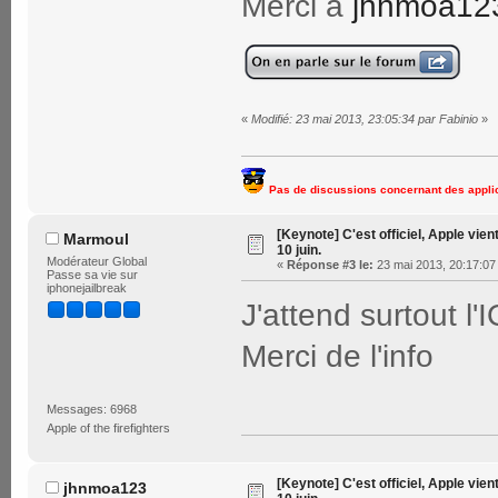
Merci à
jhnmoa12
«
Modifié: 23 mai 2013, 23:05:34 par Fabinio
»
Pas de discussions concernant des applic
[Keynote] C'est officiel, Apple vien
Marmoul
10 juin.
Modérateur Global
«
Réponse #3 le:
23 mai 2013, 20:17:07
Passe sa vie sur
iphonejailbreak
J'attend surtout l
Merci de l'info
Messages: 6968
Apple of the firefighters
[Keynote] C'est officiel, Apple vien
jhnmoa123