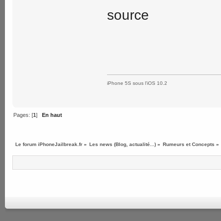
source
iPhone 5S sous l'iOS 10.2
Pages: [
1
]
En haut
Le forum iPhoneJailbreak.fr
»
Les news (Blog, actualité...)
»
Rumeurs et Concepts
»