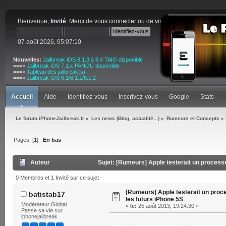
Bienvenue,
Invité
. Merci de
vous connecter
ou de
vous inscrire
.
07 août 2026, 05:07:10
Nouvelles:
Jailbreak iOS 8.1.3 à 8.4 TAIG disponible
===>
Jailbreak iOS 7.1.x PANGU disponible
===>
Tableau des jailbreak(s)
===>
Jailbreak iOS 6.1/6.1.1/6.1.2
Accueil
Aide
Identifiez-vous
Inscrivez-vous
Google
Stats
Le forum iPhoneJailbreak.fr
»
Les news (Blog, actualité...)
»
Rumeurs et Concepts
»
Pages: [
1
]
En bas
Auteur
Sujet: [Rumeurs] Apple testerait un processe
0 Membres et 1 Invité sur ce sujet
[Rumeurs] Apple testerait un proce
batistab17
les futurs iPhone 5S
Modérateur Global
«
le:
25 août 2013, 19:24:30 »
Passe sa vie sur
iphonejailbreak