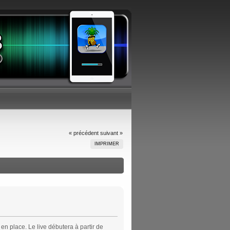
« précédent
suivant »
IMPRIMER
en place. Le live débutera à partir de