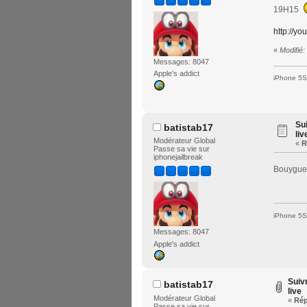
19H15
http://y
«
Modifié:
Messages: 8047
Apple's addict
iPhone 5S 
Su
batistab17
liv
Modérateur Global
«
R
Passe sa vie sur
iphonejailbreak
Bouygues
iPhone 5S 
Messages: 8047
Apple's addict
Suiv
batistab17
live
Modérateur Global
«
Rép
Passe sa vie sur