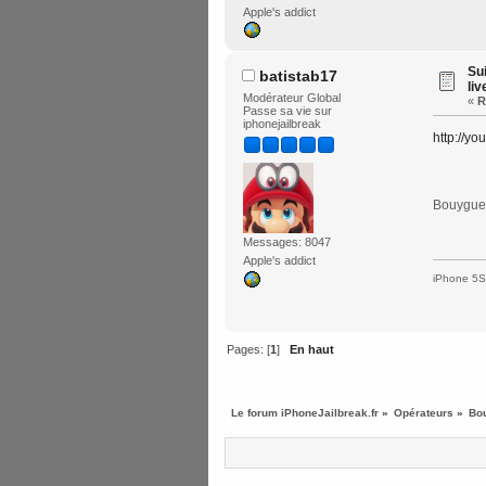
Apple's addict
Su
batistab17
liv
Modérateur Global
«
R
Passe sa vie sur
iphonejailbreak
http://y
Bouygues
Messages: 8047
Apple's addict
iPhone 5S 
Pages: [
1
]
En haut
Le forum iPhoneJailbreak.fr
»
Opérateurs
»
Bo