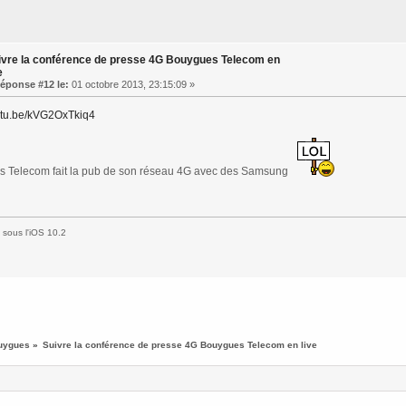
ivre la conférence de presse 4G Bouygues Telecom en
e
éponse #12 le:
01 octobre 2013, 23:15:09 »
outu.be/kVG2OxTkiq4
 Telecom fait la pub de son réseau 4G avec des Samsung
sous l'iOS 10.2
uygues
»
Suivre la conférence de presse 4G Bouygues Telecom en live