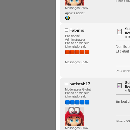
iPhone 5S 
Messages: 8047
Apple's addict
Su
Fabinio
liv
Passionné
«
R
Administrateur
Passe sa vie sur
iphonejailbreak
Non ils o
Et c'étai
Messages: 6587
Pour déblo
Su
batistab17
liv
Modérateur Global
«
R
Passe sa vie sur
iphonejailbreak
En tout 
iPhone 5S 
Messages: 8047