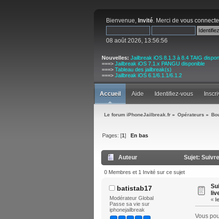
Bienvenue,
Invité
. Merci de
vous connecte
08 août 2026, 13:56:56
Nouvelles:
Jailbreak iOS 8.1.3 à 8.4 TAIG dispon
===>
Jailbreak iOS 7.1.x PANGU disponible
===>
Tableau des jailbreak(s)
===>
Jailbreak iOS 6.1/6.1.1/6.1.2
Accueil
Aide
Identifiez-vous
Inscr
Le forum iPhoneJailbreak.fr
»
Opérateurs
»
Bo
Pages: [
1
]
En bas
Auteur
Sujet: Suivr
0 Membres et 1 Invité sur ce sujet
Su
batistab17
liv
Modérateur Global
«
l
Passe sa vie sur
iphonejailbreak
Vous pour