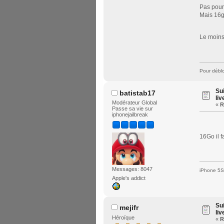
Pas pour
Mais 16
Le moins
Pour déblo
Su
batistab17
liv
Modérateur Global
«
R
Passe sa vie sur
iphonejailbreak
16Go il f
Messages: 8047
iPhone 5S 
Apple's addict
Su
mejifr
liv
Héroïque
«
R