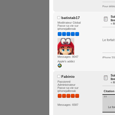
Pour déblo
Su
batistab17
liv
Modérateur Global
«
R
Passe sa vie sur
iphonejailbreak
Le forfai
Messages: 8047
iPhone 5S 
Apple's addict
Su
Fabinio
liv
Passionné
«
R
Administrateur
Passe sa vie sur
iphonejailbreak
Citation
Messages: 6587
Le fo