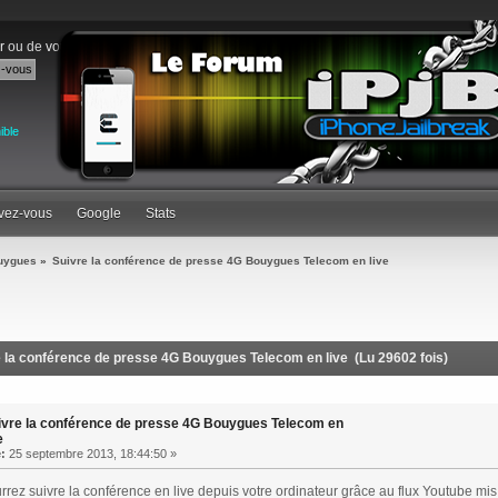
r
ou de
vous inscrire
.
ible
ivez-vous
Google
Stats
uygues
»
Suivre la conférence de presse 4G Bouygues Telecom en live
e la conférence de presse 4G Bouygues Telecom en live (Lu 29602 fois)
ivre la conférence de presse 4G Bouygues Telecom en
e
e:
25 septembre 2013, 18:44:50 »
rez suivre la conférence en live depuis votre ordinateur grâce au flux Youtube mis 