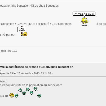
eaux forfaits Sensation 4G de chez Bouygues
le Sensation 4G 24/24 16 Go est facturé 59,99 € par mois
à ce pri
la 4G partout
sous l'iOS 10.2
ivre la conférence de presse 4G Bouygues Telecom en
e
éponse #3 le:
25 septembre 2013, 23:14:05 »
istab
 va couvrir 63% de la population au 1er octobre
eaux 4g