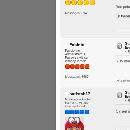
Bon poin
Messages: 694
En théori
Su
Fabinio
liv
Passionné
«
R
Administrateur
Passe sa vie sur
iphonejailbreak
RDV mard
Messages: 6587
Pour déblo
Su
batistab17
liv
Modérateur Global
«
R
Passe sa vie sur
iphonejailbreak
Ça sert 