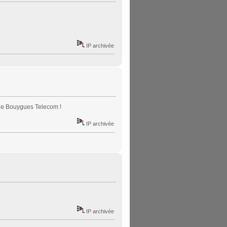
IP archivée
 de Bouygues Telecom !
IP archivée
IP archivée