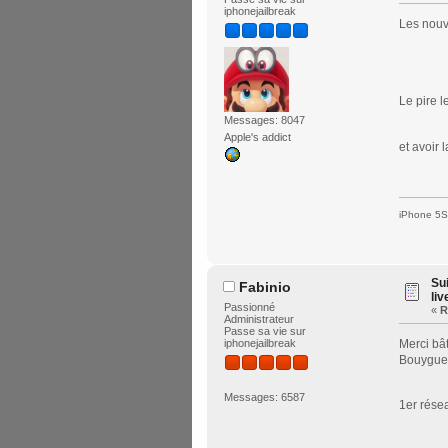
iphonejailbreak
Les nouv
Le pire 
Messages: 8047
Apple's addict
et avoir 
iPhone 5S 
Su
Fabinio
liv
Passionné
«
R
Administrateur
Passe sa vie sur
iphonejailbreak
Merci bât
Bouygues
Messages: 6587
1er rés