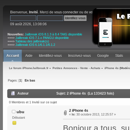
Bienvenue,
Invité
. Merci de
vous connecter
ou de
vous inscrire
.
09 août 2026, 13:08:06
Nouvelles:
Jailbreak iOS 8.1.3 à 8.4 TAIG disponible
===>
Jailbreak iOS 7.1.x PANGU disponible
===>
Tableau des jailbreak(s)
===>
Jailbreak iOS 6.1/6.1.1/6.1.2
Accueil
Aide
Identifiez-vous
Inscrivez-vous
Google
Stats
Le forum iPhoneJailbreak.fr
»
Petites Annonces - Vente - Achats
»
iPhone 4s
(Modér
Pages: [
1
]
En bas
Auteur
Sujet: 2 iPhone 4s (Lu 133423 fois)
0 Membres et 1 Invité sur ce sujet
2 iPhone 4s
ubu
«
le:
30 octobre 2013, 12:25:57 »
Débutant
Bonjour a tous, su