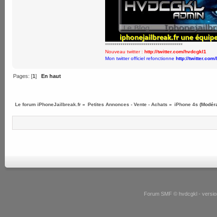
****************************************
Nouveau twitter :
http://twitter.com/hvdcgkl1
Mon twitter officiel refonctionne
http://twitter.com
Pages: [
1
]
En haut
Le forum iPhoneJailbreak.fr
»
Petites Annonces - Vente - Achats
»
iPhone 4s
(Modér
Forum SMF © hvdcgkl - version 