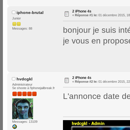
2 iPhone 4s
iphone-brutal
«
Réponse #1 le:
01 décembre 2015, 18
Junior
bonjour je suis in
Messages: 88
je vous en propos
2 iPhone 4s
hvdcgkl
«
Réponse #2 le:
01 décembre 2015, 22
Administrateur
Se shoote à l'iphonejailbreak.fr
L'annonce date d
Messages: 13109