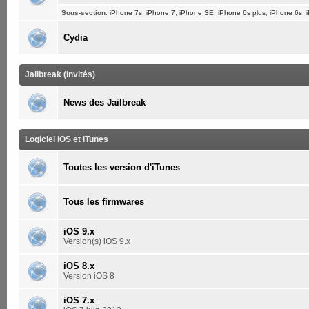
Sous-section
:
iPhone 7s
,
iPhone 7
,
iPhone SE
,
iPhone 6s plus
,
iPhone 6s
,
Cydia
Jailbreak (invités)
News des Jailbreak
Logiciel iOS et iTunes
Toutes les version d'iTunes
Tous les firmwares
iOS 9.x
Version(s) iOS 9.x
iOS 8.x
Version iOS 8
iOS 7.x