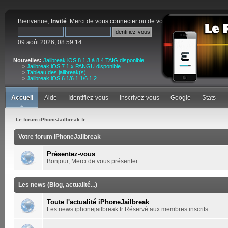
Bienvenue,
Invité
. Merci de
vous connecter
ou de
vous inscrire
.
09 août 2026, 08:59:14
Nouvelles:
Jailbreak iOS 8.1.3 à 8.4 TAIG disponible
===>
Jailbreak iOS 7.1.x PANGU disponible
===>
Tableau des jailbreak(s)
===>
Jailbreak iOS 6.1/6.1.1/6.1.2
Accueil
Aide
Identifiez-vous
Inscrivez-vous
Google
Stats
Le forum iPhoneJailbreak.fr
Votre forum iPhoneJailbreak
Présentez-vous
Bonjour, Merci de vous présenter
Les news (Blog, actualité...)
Toute l'actualité iPhoneJailbreak
Les news iphonejailbreak.fr Réservé aux membres inscrits