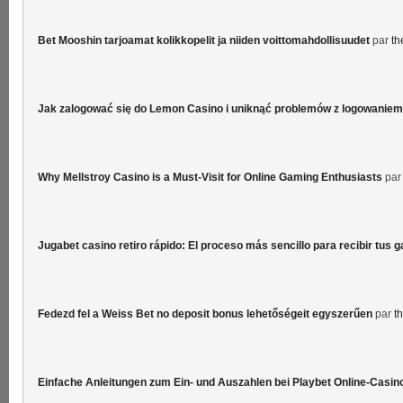
Bet Mooshin tarjoamat kolikkopelit ja niiden voittomahdollisuudet
par
th
Jak zalogować się do Lemon Casino i uniknąć problemów z logowaniem
Why Mellstroy Casino is a Must-Visit for Online Gaming Enthusiasts
pa
Jugabet casino retiro rápido: El proceso más sencillo para recibir tus 
Fedezd fel a Weiss Bet no deposit bonus lehetőségeit egyszerűen
par
t
Einfache Anleitungen zum Ein- und Auszahlen bei Playbet Online-Casin