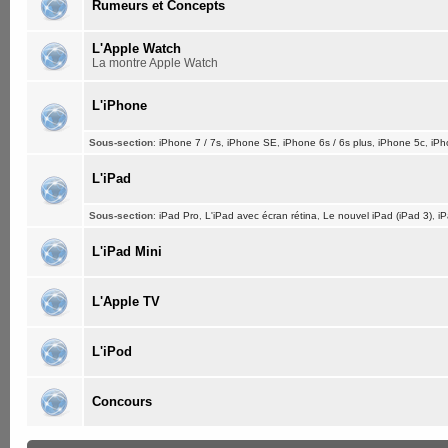
Rumeurs et Concepts
L'Apple Watch
La montre Apple Watch
L'iPhone
Sous-section
:
iPhone 7 / 7s
,
iPhone SE
,
iPhone 6s / 6s plus
,
iPhone 5c
,
iPh
L'iPad
Sous-section
:
iPad Pro
,
L'iPad avec écran rétina
,
Le nouvel iPad (iPad 3)
,
iP
L'iPad Mini
L'Apple TV
L'iPod
Concours