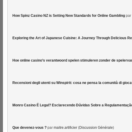
How Spinz Casino NZ is Setting New Standards for Online Gambling
par
Exploring the Art of Japanese Cuisine: A Journey Through Delicious R
Hoe online casino’s verantwoord spelen stimuleren zonder de spelervar
Recensioni degli utenti su Winspirit: cosa ne pensa la comunità di gioca
Monro Casino É Legal? Esclarecendo Dúvidas Sobre a Regulamentaçã
Que devenez-vous ?
par
maitre.artificier
(
Discussion Générale
)