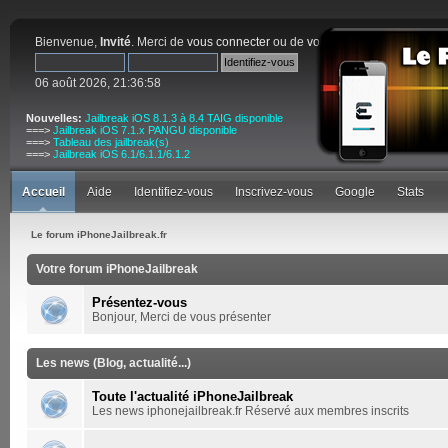
Bienvenue,
Invité
. Merci de
vous connecter
ou de
vous inscrire
.
06 août 2026, 21:36:58
Nouvelles:
Jailbreak iOS 8.1.3 à 8.4 TAIG disponible
===>
Jailbreak iOS 7.1.x PANGU disponible
===>
Tableau des jailbreak(s)
===>
Jailbreak iOS 6.1/6.1.1/6.1.2
Accueil
Aide
Identifiez-vous
Inscrivez-vous
Google
Stats
Le forum iPhoneJailbreak.fr
Votre forum iPhoneJailbreak
Présentez-vous
Bonjour, Merci de vous présenter
Les news (Blog, actualité...)
Toute l'actualité iPhoneJailbreak
Les news iphonejailbreak.fr Réservé aux membres inscrits