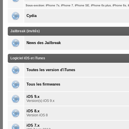
Sous-section
:
iPhone 7s
,
iPhone 7
,
iPhone SE
,
iPhone 6s plus
,
iPhone 6s
,
Cydia
Jailbreak (invités)
News des Jailbreak
Logiciel iOS et iTunes
Toutes les version d'iTunes
Tous les firmwares
iOS 9.x
Version(s) iOS 9.x
iOS 8.x
Version iOS 8
iOS 7.x