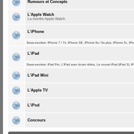
Rumeurs et Concepts
L'Apple Watch
La montre Apple Watch
L'iPhone
Sous-section
:
iPhone 7 / 7s
,
iPhone SE
,
iPhone 6s / 6s plus
,
iPhone 5c
,
iPh
L'iPad
Sous-section
:
iPad Pro
,
L'iPad avec écran rétina
,
Le nouvel iPad (iPad 3)
,
iP
L'iPad Mini
L'Apple TV
L'iPod
Concours