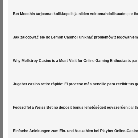
Bet Mooshin tarjoamat kolikkopelit ja niiden voittomahdollisuudet
par
th
Jak zalogować się do Lemon Casino i uniknąć problemów z logowaniem
Why Mellstroy Casino is a Must-Visit for Online Gaming Enthusiasts
pa
Jugabet casino retiro rápido: El proceso más sencillo para recibir tus 
Fedezd fel a Weiss Bet no deposit bonus lehetőségeit egyszerűen
par
t
Einfache Anleitungen zum Ein- und Auszahlen bei Playbet Online-Casin