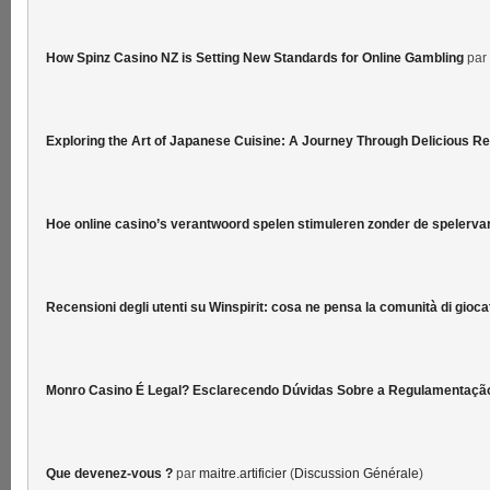
How Spinz Casino NZ is Setting New Standards for Online Gambling
par
Exploring the Art of Japanese Cuisine: A Journey Through Delicious R
Hoe online casino’s verantwoord spelen stimuleren zonder de spelervar
Recensioni degli utenti su Winspirit: cosa ne pensa la comunità di gioca
Monro Casino É Legal? Esclarecendo Dúvidas Sobre a Regulamentaçã
Que devenez-vous ?
par
maitre.artificier
(
Discussion Générale
)