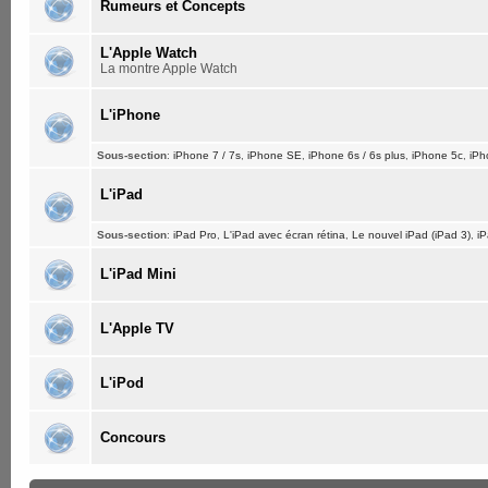
Rumeurs et Concepts
L'Apple Watch
La montre Apple Watch
L'iPhone
Sous-section
:
iPhone 7 / 7s
,
iPhone SE
,
iPhone 6s / 6s plus
,
iPhone 5c
,
iPh
L'iPad
Sous-section
:
iPad Pro
,
L'iPad avec écran rétina
,
Le nouvel iPad (iPad 3)
,
iP
L'iPad Mini
L'Apple TV
L'iPod
Concours