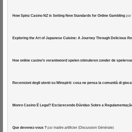
How Spinz Casino NZ is Setting New Standards for Online Gambling
par
Exploring the Art of Japanese Cuisine: A Journey Through Delicious R
Hoe online casino’s verantwoord spelen stimuleren zonder de spelervar
Recensioni degli utenti su Winspirit: cosa ne pensa la comunità di gioca
Monro Casino É Legal? Esclarecendo Dúvidas Sobre a Regulamentaçã
Que devenez-vous ?
par
maitre.artificier
(
Discussion Générale
)