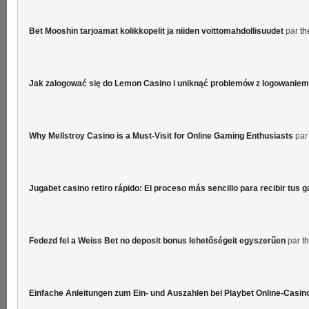
Bet Mooshin tarjoamat kolikkopelit ja niiden voittomahdollisuudet
par
th
Jak zalogować się do Lemon Casino i uniknąć problemów z logowaniem
Why Mellstroy Casino is a Must-Visit for Online Gaming Enthusiasts
pa
Jugabet casino retiro rápido: El proceso más sencillo para recibir tus 
Fedezd fel a Weiss Bet no deposit bonus lehetőségeit egyszerűen
par
t
Einfache Anleitungen zum Ein- und Auszahlen bei Playbet Online-Casin