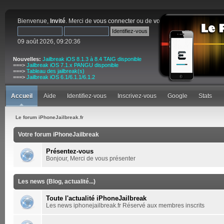
Bienvenue,
Invité
. Merci de
vous connecter
ou de
vous inscrire
.
09 août 2026, 09:20:36
Nouvelles:
Jailbreak iOS 8.1.3 à 8.4 TAIG disponible
===>
Jailbreak iOS 7.1.x PANGU disponible
===>
Tableau des jailbreak(s)
===>
Jailbreak iOS 6.1/6.1.1/6.1.2
Accueil
Aide
Identifiez-vous
Inscrivez-vous
Google
Stats
Le forum iPhoneJailbreak.fr
Votre forum iPhoneJailbreak
Présentez-vous
Bonjour, Merci de vous présenter
Les news (Blog, actualité...)
Toute l'actualité iPhoneJailbreak
Les news iphonejailbreak.fr Réservé aux membres inscrits