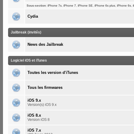
Sous-section
:
iPhone 7s
,
iPhone 7
,
iPhone SE
,
iPhone 6s plus
,
iPhone 6s
,
Cydia
Jailbreak (invités)
News des Jailbreak
Logiciel iOS et iTunes
Toutes les version d'iTunes
Tous les firmwares
iOS 9.x
Version(s) iOS 9.x
iOS 8.x
Version iOS 8
iOS 7.x