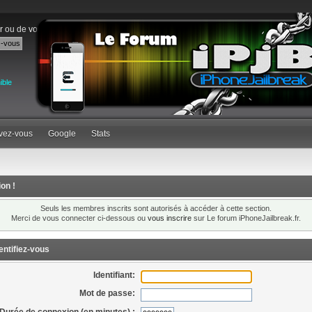
r
ou de
vous inscrire
.
ible
ivez-vous
Google
Stats
ion !
Seuls les membres inscrits sont autorisés à accéder à cette section.
Merci de vous connecter ci-dessous ou
vous inscrire
sur Le forum iPhoneJailbreak.fr.
entifiez-vous
Identifiant:
Mot de passe:
Durée de connexion (en minutes) :