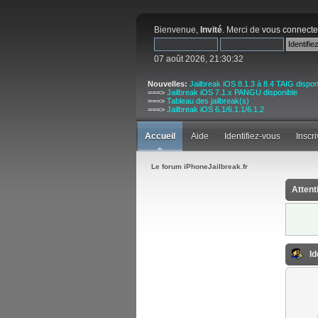
Bienvenue,
Invité
. Merci de
vous connecte
07 août 2026, 21:30:32
Nouvelles:
Jailbreak iOS 8.1.3 à 8.4 TAIG dispon
===>
Jailbreak iOS 7.1.x PANGU disponible
===>
Tableau des jailbreak(s)
===>
Jailbreak iOS 6.1/6.1.1/6.1.2
Accueil
Aide
Identifiez-vous
Inscr
Le forum iPhoneJailbreak.fr
Attent
Id