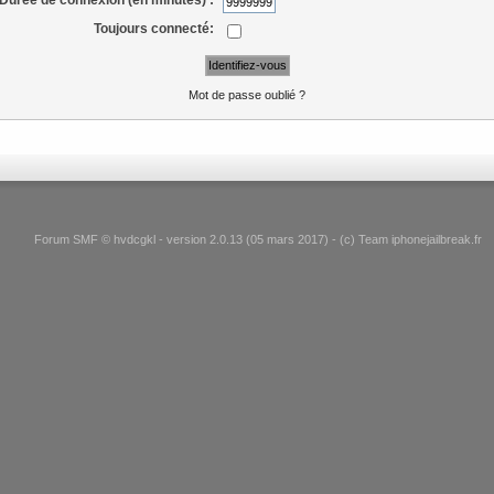
Toujours connecté:
Mot de passe oublié ?
Forum SMF © hvdcgkl - version 2.0.13 (05 mars 2017) - (c) Team iphonejailbreak.fr