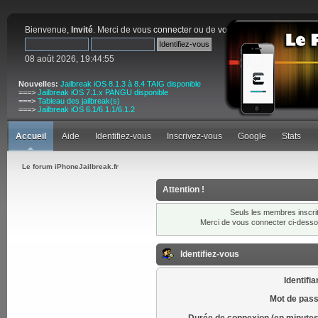
Bienvenue,
Invité
. Merci de
vous connecter
ou de
vous inscrire
.
08 août 2026, 19:44:55
Nouvelles:
Jailbreak iOS 8.1.3 à 8.4 TAIG disponible
===>
Jailbreak iOS 7.1.x PANGU disponible
===>
Tableau des jailbreak(s)
===>
Jailbreak iOS 6.1/6.1.1/6.1.2
Accueil
Aide
Identifiez-vous
Inscrivez-vous
Google
Stats
Le forum iPhoneJailbreak.fr
Attention !
Seuls les membres inscrit
Merci de vous connecter ci-dess
Identifiez-vous
Identifia
Mot de pass
Durée de connexion (en minutes