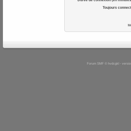
Toujours connect
Mo
Forum SMF © hvdcgkl - version 