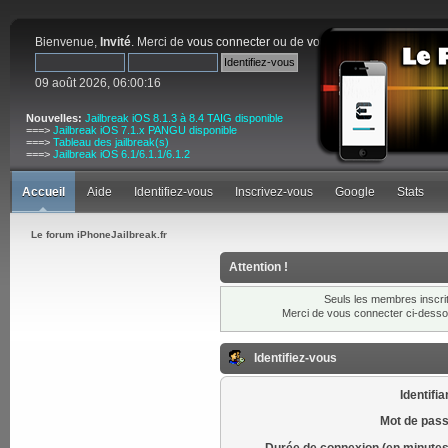
Bienvenue,
Invité
. Merci de
vous connecter
ou de
vous inscrire
.
09 août 2026, 06:00:16
Nouvelles:
Jailbreak iOS 8.1.3 à 8.4 TAIG disponible
===>
Jailbreak iOS 7.1.x PANGU disponible
===>
Tableau des jailbreak(s)
===>
Jailbreak iOS 6.1/6.1.1/6.1.2
Accueil
Aide
Identifiez-vous
Inscrivez-vous
Google
Stats
Le forum iPhoneJailbreak.fr
Attention !
Seuls les membres inscrit
Merci de vous connecter ci-dess
Identifiez-vous
Identifia
Mot de pass
Durée de connexion (en minutes