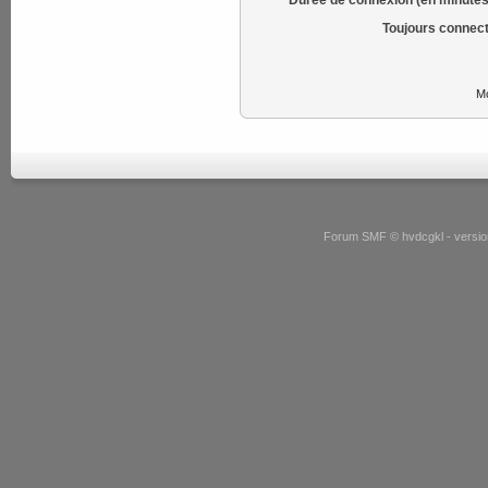
Toujours connect
Mo
Forum SMF © hvdcgkl - version 