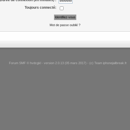
Toujours connecté:
Mot de passe oublié ?
Forum SMF © hvdcgkl - version 2.0.13 (05 mars 2017) - (c) Team iphonejailbreak.fr