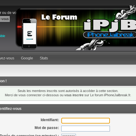
r
ou de
vous inscrire
.
ible
ivez-vous
Google
Stats
ion !
Seuls les membres inscrits sont autorisés à accéder à cette section.
Merci de vous connecter ci-dessous ou
vous inscrire
sur Le forum iPhoneJailbreak.fr.
entifiez-vous
Identifiant:
Mot de passe:
Durée de connexion (en minutes) :