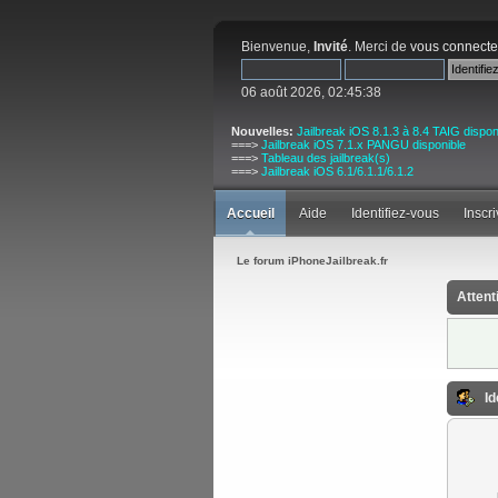
Bienvenue,
Invité
. Merci de
vous connecte
06 août 2026, 02:45:38
Nouvelles:
Jailbreak iOS 8.1.3 à 8.4 TAIG dispon
===>
Jailbreak iOS 7.1.x PANGU disponible
===>
Tableau des jailbreak(s)
===>
Jailbreak iOS 6.1/6.1.1/6.1.2
Accueil
Aide
Identifiez-vous
Inscr
Le forum iPhoneJailbreak.fr
Attent
Id